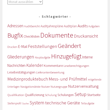
Schlagwörter
Adressen
Audits
Auditbericht
Auditjahrespläne
Auditplan
Aufgaben
Dokumente
Bugfix
Druckansicht
Checklisten
Geändert
Feststellungen
E-Mail
Drucken
Hinzugefügt
Gliederungen
Interne
Hauptaufgabe
Kalender
Nachrichten
Kommentare
Leseberechtigungen
Lesebestätigungen
Lieferantenbewertung
Medizinproduktebuch
Mess- und Prüfmittel
mitgeltende
Nutzerverwaltung
Nutzer
Navigationsleiste
Nutzergruppe
Unterlagen
Setup
Qualifizierung
Startseite
Qualifikation
Schulungen
Schulung
System
technische Geräte
Stellenprofil
Teilaufgabe
Suche