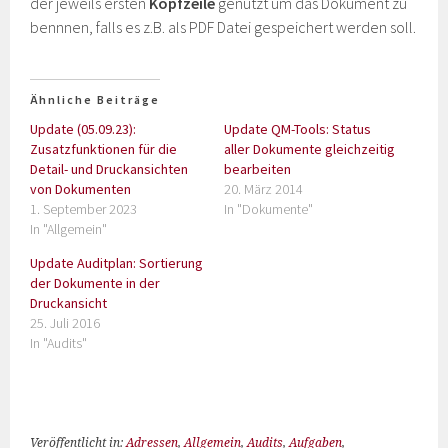
der jeweils ersten
Kopfzeile
genutzt um das Dokument zu
bennnen, falls es z.B. als PDF Datei gespeichert werden soll.
Ähnliche Beiträge
Update (05.09.23):
Update QM-Tools: Status
Zusatzfunktionen für die
aller Dokumente gleichzeitig
Detail- und Druckansichten
bearbeiten
von Dokumenten
20. März 2014
1. September 2023
In "Dokumente"
In "Allgemein"
Update Auditplan: Sortierung
der Dokumente in der
Druckansicht
25. Juli 2016
In "Audits"
Veröffentlicht in:
Adressen
,
Allgemein
,
Audits
,
Aufgaben
,