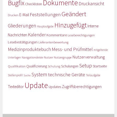
Dokumente
Bugfix
Druckansicht
Checklisten
Geändert
Feststellungen
E-Mail
Drucken
Hinzugefügt
Gliederungen
Interne
Hauptaufgabe
Kalender
Nachrichten
Kommentare
Leseberechtigungen
Lesebestätigungen
Lieferantenbewertung
Medizinproduktebuch
Mess- und Prüfmittel
mitgeltende
Nutzerverwaltung
Nutzer
Navigationsleiste
Nutzergruppe
Unterlagen
Setup
Qualifizierung
Startseite
Qualifikation
Schulungen
Schulung
System
technische Geräte
Stellenprofil
Teilaufgabe
Suche
Update
Zugriffsberechtigungen
Texteditor
Updates