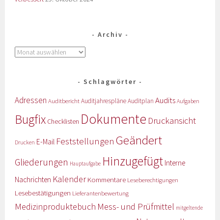
Archiv
Schlagwörter
Adressen
Audits
Auditbericht
Auditjahrespläne
Auditplan
Aufgaben
Dokumente
Bugfix
Druckansicht
Checklisten
Geändert
Feststellungen
E-Mail
Drucken
Hinzugefügt
Gliederungen
Interne
Hauptaufgabe
Kalender
Nachrichten
Kommentare
Leseberechtigungen
Lesebestätigungen
Lieferantenbewertung
Medizinproduktebuch
Mess- und Prüfmittel
mitgeltende