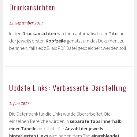
Druckansichten
12. September 2017
In den
Druckansichten
wird nun automatisch der
Titel
aus
der jeweils ersten
Kopfzeile
genutzt um das Dokument zu
bennnen, falls es z.B. als PDF Datei gespeichert werden soll.
Update Links: Verbesserte Darstellung
1. Juni 2017
Die Datenbank für die Links wurde überarbeitet. Die
einzelnen Bereiche wurden in
separate Tabs innerhalb
einer Tabelle
unterteilt. Die
Anzahl der jeweils
hinterlegten Links
wird neben dem Tab
eingeblendet
.