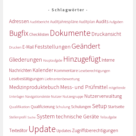
Schlagwörter
Adressen
Audits
Auditbericht
Auditjahrespläne
Auditplan
Aufgaben
Dokumente
Bugfix
Druckansicht
Checklisten
Geändert
Feststellungen
E-Mail
Drucken
Hinzugefügt
Gliederungen
Interne
Hauptaufgabe
Kalender
Nachrichten
Kommentare
Leseberechtigungen
Lesebestätigungen
Lieferantenbewertung
Medizinproduktebuch
Mess- und Prüfmittel
mitgeltende
Nutzerverwaltung
Nutzer
Navigationsleiste
Nutzergruppe
Unterlagen
Setup
Qualifizierung
Startseite
Qualifikation
Schulungen
Schulung
System
technische Geräte
Stellenprofil
Teilaufgabe
Suche
Update
Zugriffsberechtigungen
Texteditor
Updates