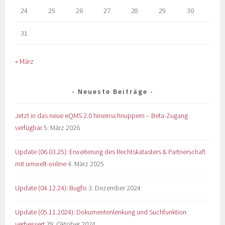
24
25
26
27
28
29
30
31
« März
Neueste Beiträge
Jetzt in das neue eQMS 2.0 hineinschnuppern – Beta-Zugang
verfügbar
5. März 2026
Update (06.03.25): Erweiterung des Rechtskatasters & Partnerschaft
mit umwelt-online
4. März 2025
Update (04.12.24): Bugfix
3. Dezember 2024
Update (05.11.2024): Dokumentenlenkung und Suchfunktion
verbessert
29. Oktober 2024