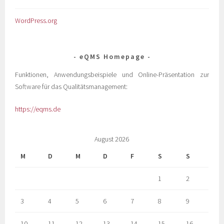
WordPress.org
eQMS Homepage
Funktionen, Anwendungsbeispiele und Online-Präsentation zur
Software für das Qualitätsmanagement:
https://eqms.de
August 2026
M
D
M
D
F
S
S
1
2
3
4
5
6
7
8
9
10
11
12
13
14
15
16