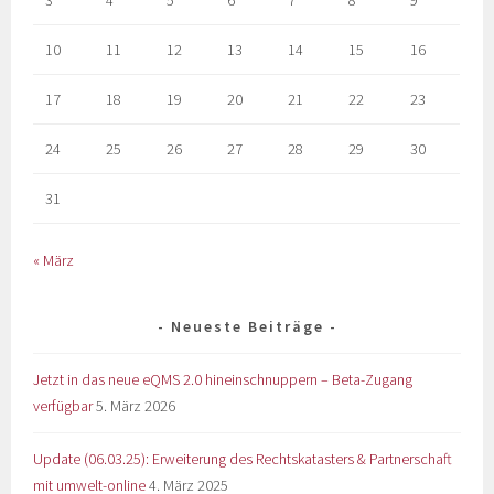
10
11
12
13
14
15
16
17
18
19
20
21
22
23
24
25
26
27
28
29
30
31
« März
Neueste Beiträge
Jetzt in das neue eQMS 2.0 hineinschnuppern – Beta-Zugang
verfügbar
5. März 2026
Update (06.03.25): Erweiterung des Rechtskatasters & Partnerschaft
mit umwelt-online
4. März 2025