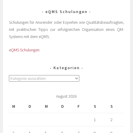
eQMS Schulungen
Schulungen für Anwender oder Experten wie Qualitätsbeauftragten,
mit praktischen Tipps zur erfolgreichen Organisation eines QM-
Systems mit dem eQMS:
eQMS Schulungen
Kategorien
August 2026
M
D
M
D
F
S
S
1
2
3
4
5
6
7
8
9