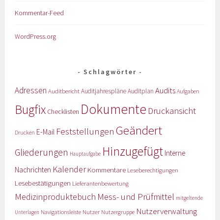
Kommentar-Feed
WordPress.org
Schlagwörter
Adressen
Audits
Auditbericht
Auditjahrespläne
Auditplan
Aufgaben
Dokumente
Bugfix
Druckansicht
Checklisten
Geändert
Feststellungen
E-Mail
Drucken
Hinzugefügt
Gliederungen
Interne
Hauptaufgabe
Kalender
Nachrichten
Kommentare
Leseberechtigungen
Lesebestätigungen
Lieferantenbewertung
Medizinproduktebuch
Mess- und Prüfmittel
mitgeltende
Nutzerverwaltung
Nutzer
Navigationsleiste
Nutzergruppe
Unterlagen