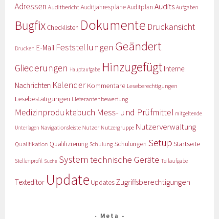
Adressen
Audits
Auditbericht
Auditjahrespläne
Auditplan
Aufgaben
Dokumente
Bugfix
Druckansicht
Checklisten
Geändert
Feststellungen
E-Mail
Drucken
Hinzugefügt
Gliederungen
Interne
Hauptaufgabe
Kalender
Nachrichten
Kommentare
Leseberechtigungen
Lesebestätigungen
Lieferantenbewertung
Medizinproduktebuch
Mess- und Prüfmittel
mitgeltende
Nutzerverwaltung
Nutzer
Navigationsleiste
Nutzergruppe
Unterlagen
Setup
Qualifizierung
Startseite
Qualifikation
Schulungen
Schulung
System
technische Geräte
Stellenprofil
Teilaufgabe
Suche
Update
Zugriffsberechtigungen
Texteditor
Updates
Meta