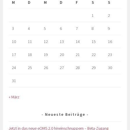
M
D
M
D
F
S
S
1
2
3
4
5
6
7
8
9
10
11
12
13
14
15
16
17
18
19
20
21
22
23
24
25
26
27
28
29
30
31
« März
Neueste Beiträge
Jetzt in das neue eQMS 2.0 hineinschnuppern – Beta-Zugang