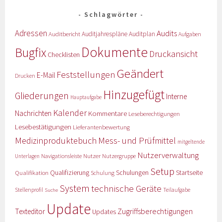
Schlagwörter
Adressen
Audits
Auditbericht
Auditjahrespläne
Auditplan
Aufgaben
Dokumente
Bugfix
Druckansicht
Checklisten
Geändert
Feststellungen
E-Mail
Drucken
Hinzugefügt
Gliederungen
Interne
Hauptaufgabe
Kalender
Nachrichten
Kommentare
Leseberechtigungen
Lesebestätigungen
Lieferantenbewertung
Medizinproduktebuch
Mess- und Prüfmittel
mitgeltende
Nutzerverwaltung
Nutzer
Navigationsleiste
Nutzergruppe
Unterlagen
Setup
Qualifizierung
Startseite
Qualifikation
Schulungen
Schulung
System
technische Geräte
Stellenprofil
Teilaufgabe
Suche
Update
Zugriffsberechtigungen
Texteditor
Updates