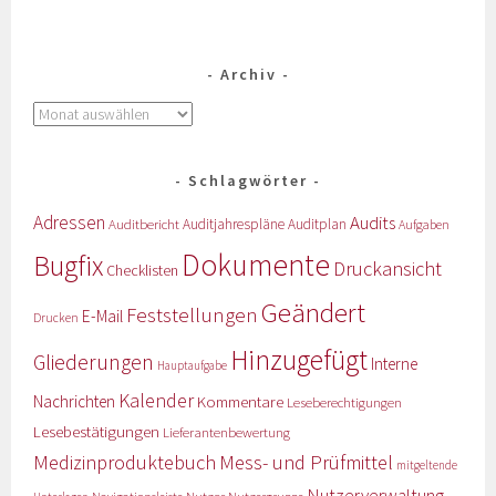
Archiv
Schlagwörter
Adressen
Audits
Auditbericht
Auditjahrespläne
Auditplan
Aufgaben
Dokumente
Bugfix
Druckansicht
Checklisten
Geändert
Feststellungen
E-Mail
Drucken
Hinzugefügt
Gliederungen
Interne
Hauptaufgabe
Kalender
Nachrichten
Kommentare
Leseberechtigungen
Lesebestätigungen
Lieferantenbewertung
Medizinproduktebuch
Mess- und Prüfmittel
mitgeltende
Nutzerverwaltung