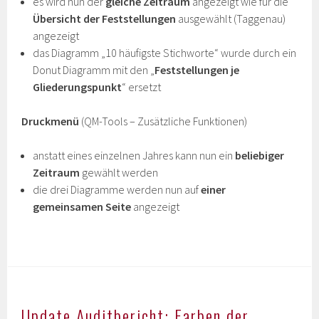
es wird nun der
gleiche Zeitraum
angezeigt wie für die
Übersicht der Feststellungen
ausgewählt (Taggenau)
angezeigt
das Diagramm „10 häufigste Stichworte“ wurde durch ein
Donut Diagramm mit den „
Feststellungen je
Gliederungspunkt
“ ersetzt
Druckmenü
(QM-Tools – Zusätzliche Funktionen)
anstatt eines einzelnen Jahres kann nun ein
beliebiger
Zeitraum
gewählt werden
die drei Diagramme werden nun auf
einer
gemeinsamen Seite
angezeigt
Update Auditbericht: Farben der