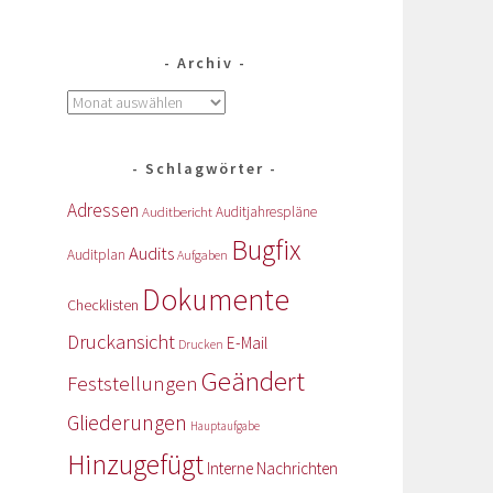
Archiv
Schlagwörter
Adressen
Auditbericht
Auditjahrespläne
Bugfix
Audits
Auditplan
Aufgaben
Dokumente
Checklisten
Druckansicht
E-Mail
Drucken
Geändert
Feststellungen
Gliederungen
Hauptaufgabe
Hinzugefügt
Interne Nachrichten