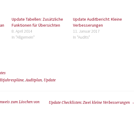
Update Tabellen: Zusätzliche
Update Auditbericht: Kleine
lan
Funktionen für Übersichten
Verbesserungen
8. April 2014
11. Januar 2017
In "Allgemein"
In "Audits"
tes
ditjahrespläne
,
Auditplan
,
Update
inweis zum Löschen von
Update Checklisten: Zwei kleine Verbesserungen