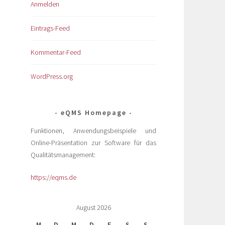
Anmelden
Eintrags-Feed
Kommentar-Feed
WordPress.org
eQMS Homepage
Funktionen, Anwendungsbeispiele und
Online-Präsentation zur Software für das
Qualitätsmanagement:
https://eqms.de
August 2026
M
D
M
D
F
S
S