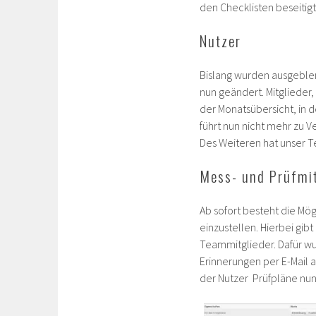
den Checklisten beseitigt
Nutzer
Bislang wurden ausgeblen
nun geändert. Mitglieder,
der Monatsübersicht, in 
führt nun nicht mehr zu 
Des Weiteren hat unser Te
Mess- und Prüfmit
Ab sofort besteht die Mö
einzustellen. Hierbei gib
Teammitglieder. Dafür w
Erinnerungen per E-Mail 
der Nutzer Prüfpläne nu