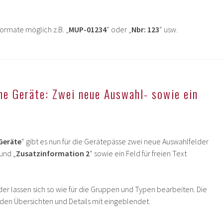
ormate möglich z.B. „
MUP-01234
“ oder „
Nbr: 123
“ usw.
he Geräte: Zwei neue Auswahl- sowie ein
Geräte
“ gibt es nun für die Gerätepässe zwei neue Auswahlfelder
 und „
Zusatzinformation 2
“ sowie ein Feld für freien Text
der lassen sich so wie für die Gruppen und Typen bearbeiten. Die
en Übersichten und Details mit eingeblendet.