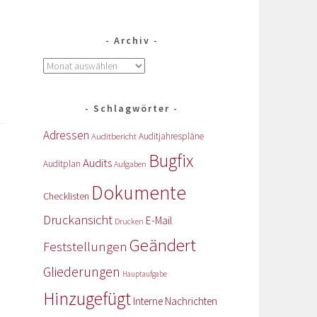
Archiv
Schlagwörter
Adressen
Auditbericht
Auditjahrespläne
Bugfix
Audits
Auditplan
Aufgaben
Dokumente
Checklisten
Druckansicht
E-Mail
Drucken
Geändert
Feststellungen
Gliederungen
Hauptaufgabe
Hinzugefügt
Interne Nachrichten