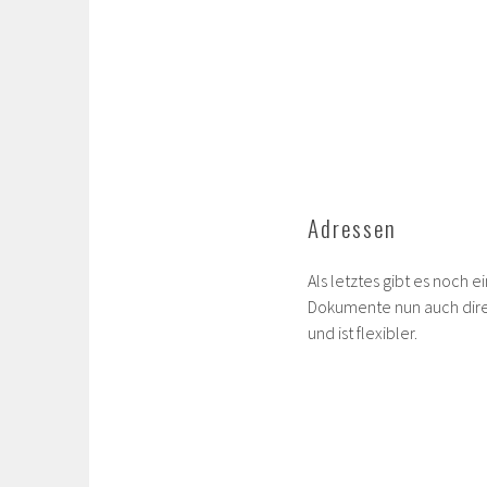
Adressen
Als letztes gibt es noch 
Dokumente nun auch direkt
und ist flexibler.