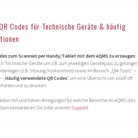
QR Codes für Technische Geräte & häufig
tionen
des zum Scannen per Handy/Tablet mit dem eQMS zu erzeugen
.
eich Technische Geräte um z.B. zum jeweiligen Gerätepass zu gelange
hinterlegen (z.B. Störung/Vorkommnis) sowie im Bereich „QM-Tools“ –
– „
Häufig verwendete QR Codes
“ um eine Übersicht von zwölf oft
halten und zu drucken.
nktion toll und haben Anregungen für welche Bereiche im eQMS dies
 Dann kontaktieren Sie bitte unseren
Support
.