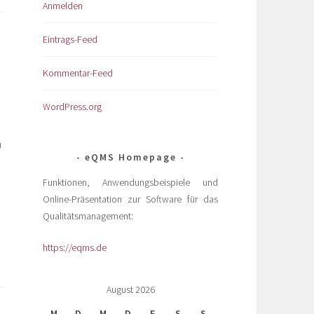
Anmelden
Eintrags-Feed
Kommentar-Feed
WordPress.org
n
eQMS Homepage
Funktionen, Anwendungsbeispiele und
Online-Präsentation zur Software für das
Qualitätsmanagement:
https://eqms.de
August 2026
M
D
M
D
F
S
S