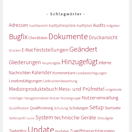
Schlagwörter
Adressen
Audits
Auditbericht
Auditjahrespläne
Auditplan
Aufgaben
Dokumente
Bugfix
Druckansicht
Checklisten
Geändert
Feststellungen
E-Mail
Drucken
Hinzugefügt
Gliederungen
Interne
Hauptaufgabe
Kalender
Nachrichten
Kommentare
Leseberechtigungen
Lesebestätigungen
Lieferantenbewertung
Medizinproduktebuch
Mess- und Prüfmittel
mitgeltende
Nutzerverwaltung
Nutzer
Navigationsleiste
Nutzergruppe
Unterlagen
Setup
Qualifizierung
Startseite
Qualifikation
Schulungen
Schulung
System
technische Geräte
Stellenprofil
Teilaufgabe
Suche
Update
Zugriffsberechtigungen
Texteditor
Updates