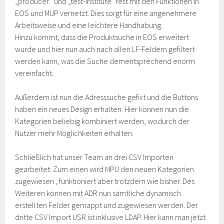
„producer“ und „test-institute“ fest mit den Funktionen in
EOS und MUP vernetzt. Dies sorgt für eine angenehmere
Arbeitsweise und eine leichtere Handhabung.
Hinzu kommt, dass die Produktsuche in EOS erweitert
wurde und hier nun auch nach allen LF-Feldern gefiltert
werden kann, was die Suche dementsprechend enorm
vereinfacht.
Außerdem ist nun die Adresssuche gefixt und die Buttons
haben ein neues Design erhalten. Hier können nun die
Kategorien beliebig kombiniert werden, wodurch der
Nutzer mehr Möglichkeiten erhalten.
Schließlich hat unser Team an drei CSV Importen
gearbeitet: Zum einen wird MPU den neuen Kategorien
zugewiesen , funktioniert aber trotzdem wie bisher. Des
Weiteren können mit ADR nun sämtliche dynamisch
erstellten Felder gemappt und zugewiesen werden. Der
dritte CSV Import USR ist inklusive LDAP. Hier kann man jetzt