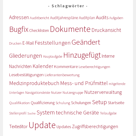
Schlagwörter
Adressen
Audits
Auditbericht
Auditjahrespläne
Auditplan
Aufgaben
Dokumente
Bugfix
Druckansicht
Checklisten
Geändert
Feststellungen
E-Mail
Drucken
Hinzugefügt
Gliederungen
Interne
Hauptaufgabe
Kalender
Nachrichten
Kommentare
Leseberechtigungen
Lesebestätigungen
Lieferantenbewertung
Medizinproduktebuch
Mess- und Prüfmittel
mitgeltende
Nutzerverwaltung
Nutzer
Navigationsleiste
Nutzergruppe
Unterlagen
Setup
Qualifizierung
Startseite
Qualifikation
Schulungen
Schulung
System
technische Geräte
Stellenprofil
Teilaufgabe
Suche
Update
Zugriffsberechtigungen
Texteditor
Updates