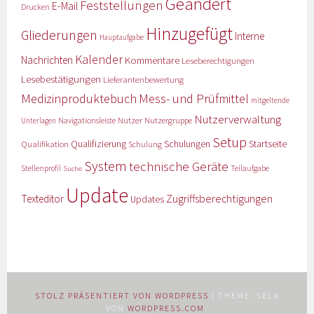
Geändert
Feststellungen
E-Mail
Drucken
Hinzugefügt
Gliederungen
Interne
Hauptaufgabe
Kalender
Nachrichten
Kommentare
Leseberechtigungen
Lesebestätigungen
Lieferantenbewertung
Medizinproduktebuch
Mess- und Prüfmittel
mitgeltende
Nutzerverwaltung
Nutzer
Navigationsleiste
Nutzergruppe
Unterlagen
Setup
Qualifizierung
Startseite
Qualifikation
Schulungen
Schulung
System
technische Geräte
Stellenprofil
Teilaufgabe
Suche
Update
Zugriffsberechtigungen
Texteditor
Updates
STOLZ PRÄSENTIERT VON WORDPRESS
|
THEME: SELA
VON
WORDPRESS.COM
.