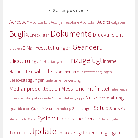
Schlagwörter
Adressen
Audits
Auditbericht
Auditjahrespläne
Auditplan
Aufgaben
Dokumente
Bugfix
Druckansicht
Checklisten
Geändert
Feststellungen
E-Mail
Drucken
Hinzugefügt
Gliederungen
Interne
Hauptaufgabe
Kalender
Nachrichten
Kommentare
Leseberechtigungen
Lesebestätigungen
Lieferantenbewertung
Medizinproduktebuch
Mess- und Prüfmittel
mitgeltende
Nutzerverwaltung
Nutzer
Navigationsleiste
Nutzergruppe
Unterlagen
Setup
Qualifizierung
Startseite
Qualifikation
Schulungen
Schulung
System
technische Geräte
Stellenprofil
Teilaufgabe
Suche
Update
Zugriffsberechtigungen
Texteditor
Updates