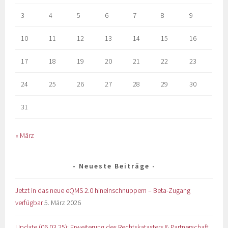
3
4
5
6
7
8
9
10
11
12
13
14
15
16
17
18
19
20
21
22
23
24
25
26
27
28
29
30
31
« März
Neueste Beiträge
Jetzt in das neue eQMS 2.0 hineinschnuppern – Beta-Zugang
verfügbar
5. März 2026
Update (06.03.25): Erweiterung des Rechtskatasters & Partnerschaft