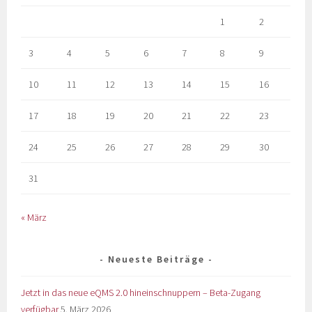
1
2
3
4
5
6
7
8
9
10
11
12
13
14
15
16
17
18
19
20
21
22
23
24
25
26
27
28
29
30
31
« März
Neueste Beiträge
Jetzt in das neue eQMS 2.0 hineinschnuppern – Beta-Zugang
verfügbar
5. März 2026