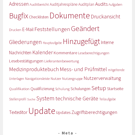
Adressen
Audits
Auditbericht
Auditjahrespläne
Auditplan
Aufgaben
Dokumente
Bugfix
Druckansicht
Checklisten
Geändert
Feststellungen
E-Mail
Drucken
Hinzugefügt
Gliederungen
Interne
Hauptaufgabe
Kalender
Nachrichten
Kommentare
Leseberechtigungen
Lesebestätigungen
Lieferantenbewertung
Medizinproduktebuch
Mess- und Prüfmittel
mitgeltende
Nutzerverwaltung
Nutzer
Navigationsleiste
Nutzergruppe
Unterlagen
Setup
Qualifizierung
Startseite
Qualifikation
Schulungen
Schulung
System
technische Geräte
Stellenprofil
Teilaufgabe
Suche
Update
Zugriffsberechtigungen
Texteditor
Updates
Meta