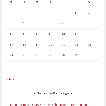
M
D
M
D
F
S
S
1
2
3
4
5
6
7
8
9
10
11
12
13
14
15
16
17
18
19
20
21
22
23
24
25
26
27
28
29
30
31
« März
Neueste Beiträge
Jetzt in das neue eQMS 2.0 hineinschnuppern – Beta-Zugang