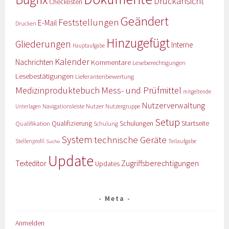
Druckansicht
Checklisten
Geändert
Feststellungen
E-Mail
Drucken
Hinzugefügt
Gliederungen
Interne
Hauptaufgabe
Kalender
Nachrichten
Kommentare
Leseberechtigungen
Lesebestätigungen
Lieferantenbewertung
Medizinproduktebuch
Mess- und Prüfmittel
mitgeltende
Nutzerverwaltung
Nutzer
Navigationsleiste
Nutzergruppe
Unterlagen
Setup
Qualifizierung
Startseite
Qualifikation
Schulungen
Schulung
System
technische Geräte
Stellenprofil
Teilaufgabe
Suche
Update
Zugriffsberechtigungen
Texteditor
Updates
Meta
Anmelden