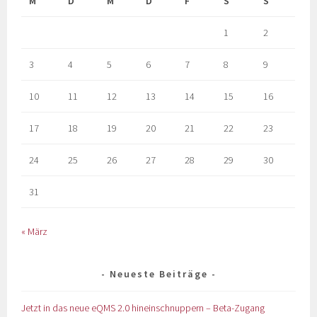
M
D
M
D
F
S
S
1
2
3
4
5
6
7
8
9
10
11
12
13
14
15
16
17
18
19
20
21
22
23
24
25
26
27
28
29
30
31
« März
Neueste Beiträge
Jetzt in das neue eQMS 2.0 hineinschnuppern – Beta-Zugang