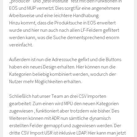
„producer“ und „test-institute“ fest mit den Funktionen in
EOS und MUP vernetzt. Dies sorgt für eine angenehmere
Arbeitsweise und eine leichtere Handhabung.
Hinzu kommt, dass die Produktsuche in EOS erweitert
wurde und hier nun auch nach allen LF-Feldern gefiltert
werden kann, was die Suche dementsprechend enorm
vereinfacht.
Außerdem ist nun die Adresssuche gefixt und die Buttons
haben ein neues Design erhalten. Hier können nun die
Kategorien beliebig kombiniert werden, wodurch der
Nutzer mehr Möglichkeiten erhalten.
Schließlich hat unser Team an drei CSV Importen
gearbeitet: Zum einen wird MPU den neuen Kategorien
zugewiesen , funktioniert aber trotzdem wie bisher. Des
Weiteren können mit ADR nun sämtliche dynamisch
erstellten Felder gemappt und zugewiesen werden. Der
dritte CSV Import USR ist inklusive LDAP. Hier kann man jetzt