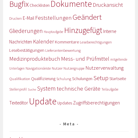
Dokumente
Bugfix
Druckansicht
Checklisten
Geändert
Feststellungen
E-Mail
Drucken
Hinzugefügt
Gliederungen
Interne
Hauptaufgabe
Kalender
Nachrichten
Kommentare
Leseberechtigungen
Lesebestätigungen
Lieferantenbewertung
Medizinproduktebuch
Mess- und Prüfmittel
mitgeltende
Nutzerverwaltung
Nutzer
Navigationsleiste
Nutzergruppe
Unterlagen
Setup
Qualifizierung
Startseite
Qualifikation
Schulungen
Schulung
System
technische Geräte
Stellenprofil
Teilaufgabe
Suche
Update
Zugriffsberechtigungen
Texteditor
Updates
Meta