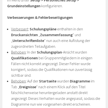
im Menü unter
Setup > Persönliches Setup >
Grundeinstellungen
konfigurieren.
Verbesserungen & Fehlerbeseitigungen
Verbessert
:
Schulungspläne
enthalten in den
Druckansichten
„
Zusammenfassung
“ und
„
Unterschriftenliste
“ nun auch eine Auflistung der
zugeordneten Teilaufgaben.
Behoben
:
In der
Schulungsplan
-Ansicht wurden
Qualifikationen
bei Gruppenmitgliedern in einigen
Fällen nicht korrekt angezeigt. Dieser Fehler wurde
korrigiert, sodass die Qualifikationen nun zuverlässig
sichtbar sind.
Behoben
:
Auf der
Startseite
wurden
Diagramme
im
Tab „
Ereignisse
“ nach einem Klick auf den Titel
fälschlicherweise heruntergeladen anstatt direkt
angezeigt. Dieses Verhalten wurde angepasst, sodass die
Diagramme nun wie vorgesehen direkt erscheinen.