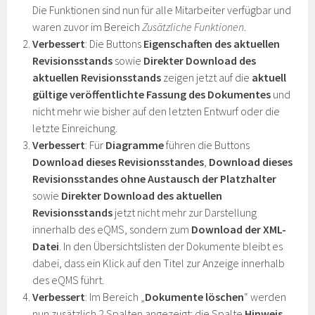
Die Funktionen sind nun für alle Mitarbeiter verfügbar und
waren zuvor im Bereich
Zusätzliche Funktionen
.
Verbessert
: Die Buttons
Eigenschaften des aktuellen
Revisionsstands
sowie
Direkter Download des
aktuellen Revisionsstands
zeigen jetzt auf die
aktuell
gültige veröffentlichte Fassung des Dokumentes
und
nicht mehr wie bisher auf den letzten Entwurf oder die
letzte Einreichung.
Verbessert
: Für
Diagramme
führen die Buttons
Download dieses Revisionsstandes
,
Download dieses
Revisionsstandes ohne Austausch der Platzhalter
sowie
Direkter Download des aktuellen
Revisionsstands
jetzt nicht mehr zur Darstellung
innerhalb des eQMS, sondern zum
Download der XML-
Datei
. In den Übersichtslisten der Dokumente bleibt es
dabei, dass ein Klick auf den Titel zur Anzeige innerhalb
des eQMS führt.
Verbessert
: Im Bereich „
Dokumente löschen
“ werden
nun zusätzlich 2 Spalten angezeigt: die Spalte
Hinweis
,