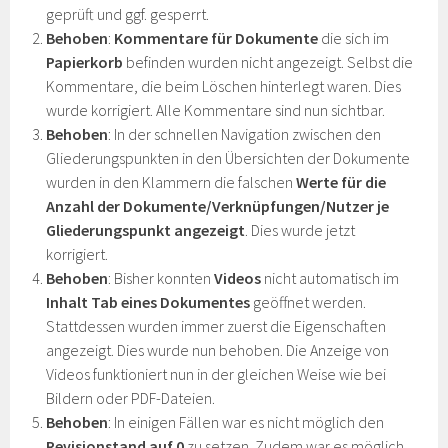
geprüft und ggf. gesperrt.
Behoben
:
Kommentare für Dokumente
die sich im
Papierkorb
befinden wurden nicht angezeigt. Selbst die
Kommentare, die beim Löschen hinterlegt waren. Dies
wurde korrigiert. Alle Kommentare sind nun sichtbar.
Behoben
: In der schnellen Navigation zwischen den
Gliederungspunkten in den Übersichten der Dokumente
wurden in den Klammern die falschen
Werte für die
Anzahl der Dokumente/Verknüpfungen/Nutzer je
Gliederungspunkt angezeigt
. Dies wurde jetzt
korrigiert.
Behoben
: Bisher konnten
Videos
nicht automatisch im
Inhalt Tab eines Dokumentes
geöffnet werden.
Stattdessen wurden immer zuerst die Eigenschaften
angezeigt. Dies wurde nun behoben. Die Anzeige von
Videos funktioniert nun in der gleichen Weise wie bei
Bildern oder PDF-Dateien.
Behoben
: In einigen Fällen war es nicht möglich den
Revisionstand auf 0
zu setzen. Zudem war es möglich