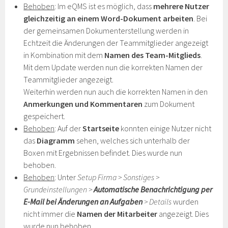
Behoben
: Im eQMS ist es möglich, dass
mehrere Nutzer
gleichzeitig an einem Word-Dokument arbeiten
. Bei
der gemeinsamen Dokumenterstellung werden in
Echtzeit die Änderungen der Teammitglieder angezeigt
in Kombination mit dem
Namen des Team-Mitglieds
.
Mit dem Update werden nun die korrekten Namen der
Teammitglieder angezeigt.
Weiterhin werden nun auch die korrekten Namen in den
Anmerkungen und Kommentaren
zum Dokument
gespeichert.
Behoben
: Auf der
Startseite
konnten einige Nutzer nicht
das
Diagramm
sehen, welches sich unterhalb der
Boxen mit Ergebnissen befindet. Dies wurde nun
behoben.
Behoben
: Unter
Setup Firma
> Sonstiges >
Grundeinstellungen >
Automatische Benachrichtigung per
E-Mail bei Änderungen an Aufgaben
> Details
wurden
nicht immer die
Namen der Mitarbeiter
angezeigt. Dies
wurde nun behoben.