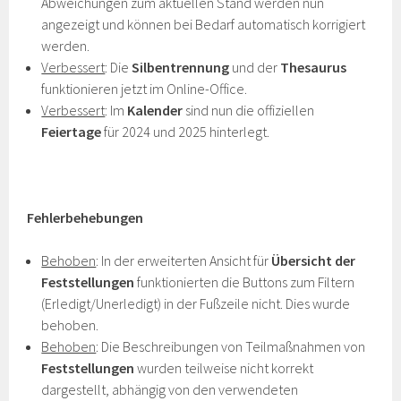
Abweichungen zum aktuellen Stand werden nun
angezeigt und können bei Bedarf automatisch korrigiert
werden.
Verbessert
: Die
Silbentrennung
und der
Thesaurus
funktionieren jetzt im Online-Office.
Verbessert
: Im
Kalender
sind nun die offiziellen
Feiertage
für 2024 und 2025 hinterlegt.
Fehlerbehebungen
Behoben
: In der erweiterten Ansicht für
Übersicht der
Feststellungen
funktionierten die Buttons zum Filtern
(Erledigt/Unerledigt) in der Fußzeile nicht. Dies wurde
behoben.
Behoben
: Die Beschreibungen von Teilmaßnahmen von
Feststellungen
wurden teilweise nicht korrekt
dargestellt, abhängig von den verwendeten