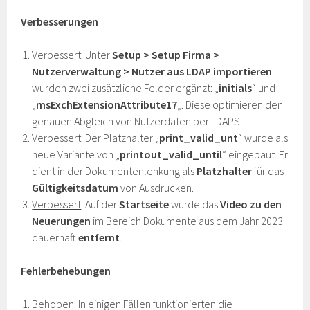
Verbesserungen
Verbessert
: Unter
Setup > Setup Firma >
Nutzerverwaltung > Nutzer aus LDAP importieren
wurden zwei zusätzliche Felder ergänzt: „
initials
“ und
„
msExchExtensionAttribute17
„. Diese optimieren den
genauen Abgleich von Nutzerdaten per LDAPS.
Verbessert
: Der Platzhalter „
print_valid_unt
“ wurde als
neue Variante von „
printout_valid_until
“ eingebaut. Er
dient in der Dokumentenlenkung als
Platzhalter
für das
Gültigkeitsdatum
von Ausdrucken.
Verbessert
: Auf der
Startseite
wurde das
Video zu den
Neuerungen
im Bereich Dokumente aus dem Jahr 2023
dauerhaft
entfernt
.
Fehlerbehebungen
Behoben
: In einigen Fällen funktionierten die