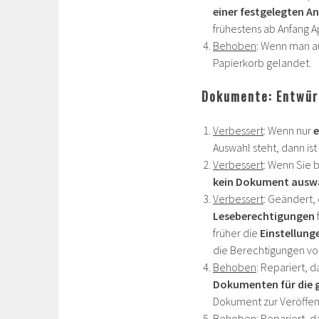
einer festgelegten A
frühestens ab Anfang Ap
Behoben
: Wenn man a
Papierkorb gelandet.
Dokumente: Entwürf
Verbessert
: Wenn nur
e
Auswahl steht, dann is
Verbessert
: Wenn Sie 
kein Dokument ausw
Verbessert
: Geändert, 
Leseberechtigungen
früher die
Einstellung
die Berechtigungen vo
Behoben
: Repariert, 
Dokumenten für die 
Dokument zur Veröffent
Behoben
: Repariert, 