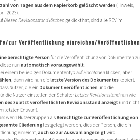
nzahl von Tagen aus dem Papierkorb
gelöscht werden
(Hinweis,
ril 2023).
uf
Diesen Revisionsstand löschen
geklickt hat, sind alle REV im
e/zur Veröffentlichung einreichen/Veröffentlichen
ine berechtigte Person
für die Veröffentlichung von Dokumenten zu
t diese nun
automatisch vorausgewählt
.
bei einem beliebigen Dokumententyp auf
Hochladen
klicken, aber
ählen
, dann wird nun die
letzte Version des Dokumentes
kopiert.
dass Nutzer, die ein
Dokument veröffentlichen
und die
für die Nutzer einstellen der Schalter
Letzter Revisionsstand
nun wie
en des zuletzt veröffentlichten Revisionsstand anzeigt
(und nicht
m letzten Entwurf).
dass wenn Nutzergruppen als
Berechtigte zur Veröffentlichung von
gesamte Gliederung
festgelegt werden, dies der Person, die ein
lichung einreicht,
auch so zur Auswahl angezeigt
wird.
dass der Revisionsstand auf 0 gesetzt wurde, wenn ein regulärer Nutzer