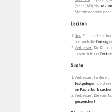
(nicht QMB) ein
Dokume
Stattdessen wird der 
Lexikon
Neu
: Für alle die bis
nur noch die
Einträge
Verbessert
: Die Detail
lassen sich nun
Texte 
Suche
Verbessert
: Im Bereic
festgelegen
, ob dies
im Papierkorb suchen
Verbessert
: Die vom N
gespeichert
.