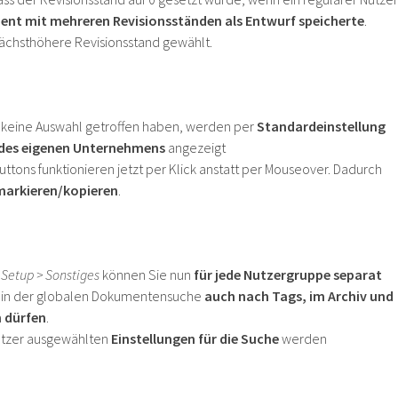
nt mit mehreren Revisionsständen als Entwurf speicherte
.
nächsthöhere Revisionsstand gewählt.
her keine Auswahl getroffen haben, werden per
Standardeinstellung
 des eigenen Unternehmens
angezeigt
buttons funktionieren jetzt per Klick anstatt per Mouseover. Dadurch
markieren/kopieren
.
h
Setup > Sonstiges
können Sie nun
für jede Nutzergruppe separat
e in der globalen Dokumentensuche
auch nach Tags, im Archiv und
 dürfen
.
utzer ausgewählten
Einstellungen für die Suche
werden