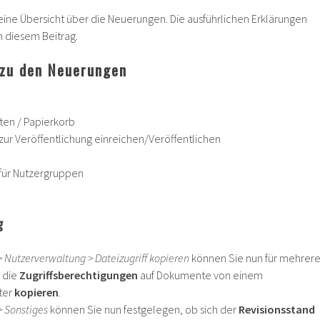
eine Übersicht über die Neuerungen. Die ausführlichen Erklärungen
in diesem Beitrag.
 zu den Neuerungen
en / Papierkorb
ur Veröffentlichung einreichen/Veröffentlichen
 für Nutzergruppen
g
> Nutzerverwaltung > Dateizugriff kopieren
können Sie nun für mehrer
g die
Zugriffsberechtigungen
auf Dokumente von einem
ter
kopieren
.
> Sonstiges
können Sie nun festgelegen, ob sich der
Revisionsstand