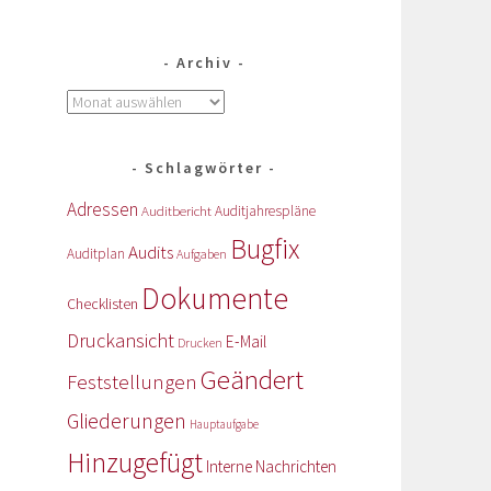
Archiv
Schlagwörter
Adressen
Auditbericht
Auditjahrespläne
Bugfix
Audits
Auditplan
Aufgaben
Dokumente
Checklisten
Druckansicht
E-Mail
Drucken
Geändert
Feststellungen
Gliederungen
Hauptaufgabe
Hinzugefügt
Interne Nachrichten