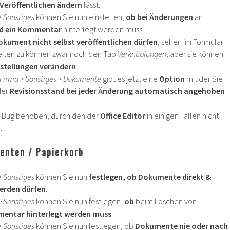
Veröffentlichen
ändern
lässt.
> Sonstiges
können Sie nun einstellen,
ob
bei Änderungen
an
d ein Kommentar
hinterlegt werden muss.
Dokument nicht selbst veröffentlichen dürfen
, sehen im Formular
ten zu können zwar noch den Tab
Verknüpfungen
, aber sie können
nstellungen verändern
.
Firma > Sonstiges > Dokumente
gibt es jetzt eine
Option
mit der Sie
der
Revisionsstand bei jeder Änderung automatisch angehoben
in Bug behoben, durch den der
Office Editor
in einigen Fällen nicht
.
enten / Papierkorb
> Sonstiges
können Sie nun
festlegen, ob Dokumente direkt &
erden dürfen
.
> Sonstiges
können Sie nun festlegen,
ob
beim Löschen von
entar hinterlegt werden muss
.
> Sonstiges
können Sie nun festlegen, ob
Dokumente nie
oder nach