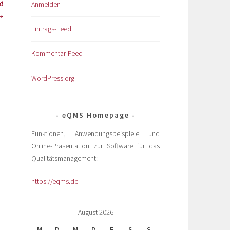
Anmelden
nd
Eintrags-Feed
Kommentar-Feed
WordPress.org
eQMS Homepage
Funktionen, Anwendungsbeispiele und
Online-Präsentation zur Software für das
Qualitätsmanagement:
https://eqms.de
August 2026
M
D
M
D
F
S
S