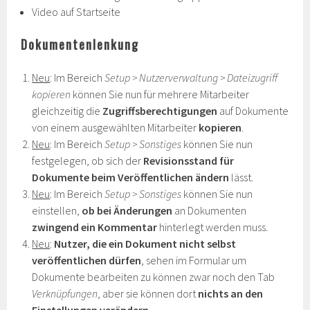
Video auf Startseite
Dokumentenlenkung
Neu
: Im Bereich
Setup > Nutzerverwaltung > Dateizugriff
kopieren
können Sie nun für mehrere Mitarbeiter
gleichzeitig die
Zugriffsberechtigungen
auf Dokumente
von einem ausgewählten Mitarbeiter
kopieren
.
Neu
: Im Bereich
Setup > Sonstiges
können Sie nun
festgelegen, ob sich der
Revisionsstand für
Dokumente beim Veröffentlichen
ändern
lässt.
Neu
: Im Bereich
Setup > Sonstiges
können Sie nun
einstellen,
ob
bei Änderungen
an Dokumenten
zwingend ein Kommentar
hinterlegt werden muss.
Neu
:
Nutzer, die ein Dokument nicht selbst
veröffentlichen dürfen
, sehen im Formular um
Dokumente bearbeiten zu können zwar noch den Tab
Verknüpfungen
, aber sie können dort
nichts an den
Einstellungen verändern
.