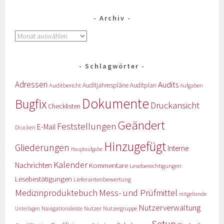
Archiv
Schlagwörter
Adressen
Audits
Auditbericht
Auditjahrespläne
Auditplan
Aufgaben
Dokumente
Bugfix
Druckansicht
Checklisten
Geändert
Feststellungen
E-Mail
Drucken
Hinzugefügt
Gliederungen
Interne
Hauptaufgabe
Kalender
Nachrichten
Kommentare
Leseberechtigungen
Lesebestätigungen
Lieferantenbewertung
Medizinproduktebuch
Mess- und Prüfmittel
mitgeltende
Nutzerverwaltung
Nutzer
Navigationsleiste
Nutzergruppe
Unterlagen
Setup