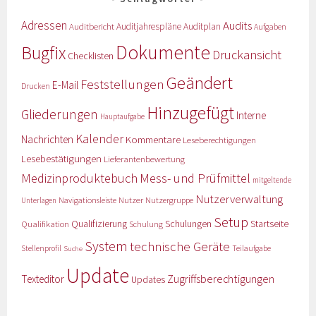
Adressen
Audits
Auditbericht
Auditjahrespläne
Auditplan
Aufgaben
Dokumente
Bugfix
Druckansicht
Checklisten
Geändert
Feststellungen
E-Mail
Drucken
Hinzugefügt
Gliederungen
Interne
Hauptaufgabe
Kalender
Nachrichten
Kommentare
Leseberechtigungen
Lesebestätigungen
Lieferantenbewertung
Medizinproduktebuch
Mess- und Prüfmittel
mitgeltende
Nutzerverwaltung
Nutzer
Navigationsleiste
Nutzergruppe
Unterlagen
Setup
Qualifizierung
Startseite
Qualifikation
Schulungen
Schulung
System
technische Geräte
Stellenprofil
Teilaufgabe
Suche
Update
Zugriffsberechtigungen
Texteditor
Updates