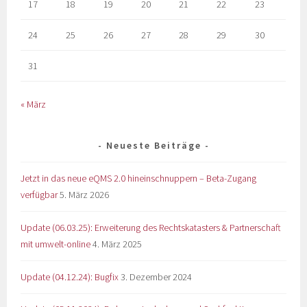
17
18
19
20
21
22
23
24
25
26
27
28
29
30
31
« März
Neueste Beiträge
Jetzt in das neue eQMS 2.0 hineinschnuppern – Beta-Zugang
verfügbar
5. März 2026
Update (06.03.25): Erweiterung des Rechtskatasters & Partnerschaft
mit umwelt-online
4. März 2025
Update (04.12.24): Bugfix
3. Dezember 2024