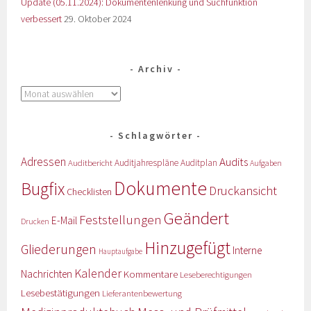
Update (05.11.2024): Dokumentenlenkung und Suchfunktion
verbessert
29. Oktober 2024
Archiv
Schlagwörter
Adressen
Audits
Auditbericht
Auditjahrespläne
Auditplan
Aufgaben
Dokumente
Bugfix
Druckansicht
Checklisten
Geändert
Feststellungen
E-Mail
Drucken
Hinzugefügt
Gliederungen
Interne
Hauptaufgabe
Kalender
Nachrichten
Kommentare
Leseberechtigungen
Lesebestätigungen
Lieferantenbewertung