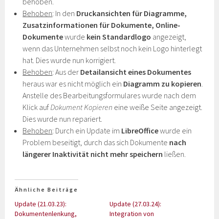
behoben.
Behoben
: In den
Druckansichten für Diagramme,
Zusatzinformationen für Dokumente, Online-
Dokumente
wurde
kein Standardlogo
angezeigt,
wenn das Unternehmen selbst noch kein Logo hinterlegt
hat. Dies wurde nun korrigiert.
Behoben
: Aus der
Detailansicht eines Dokumentes
heraus war es nicht möglich ein
Diagramm zu kopieren
.
Anstelle des Bearbeitungsformulares wurde nach dem
Klick auf
Dokument Kopieren
eine weiße Seite angezeigt.
Dies wurde nun repariert.
Behoben
: Durch ein Update im
LibreOffice
wurde ein
Problem beseitigt, durch das sich Dokumente
nach
längerer Inaktivität nicht mehr speichern
ließen.
Ähnliche Beiträge
Update (21.03.23):
Update (27.03.24):
Dokumentenlenkung,
Integration von