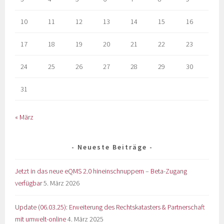
10
11
12
13
14
15
16
17
18
19
20
21
22
23
24
25
26
27
28
29
30
31
« März
Neueste Beiträge
Jetzt in das neue eQMS 2.0 hineinschnuppern – Beta-Zugang
verfügbar
5. März 2026
Update (06.03.25): Erweiterung des Rechtskatasters & Partnerschaft
mit umwelt-online
4. März 2025