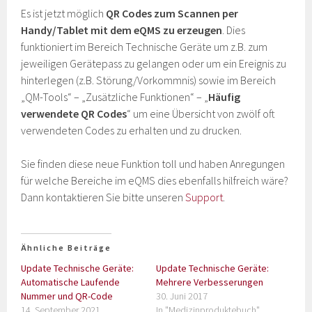
Es ist jetzt möglich
QR Codes zum Scannen per
Handy/Tablet mit dem eQMS zu erzeugen
. Dies
funktioniert im Bereich Technische Geräte um z.B. zum
jeweiligen Gerätepass zu gelangen oder um ein Ereignis zu
hinterlegen (z.B. Störung/Vorkommnis) sowie im Bereich
„QM-Tools“ – „Zusätzliche Funktionen“ – „
Häufig
verwendete QR Codes
“ um eine Übersicht von zwölf oft
verwendeten Codes zu erhalten und zu drucken.
Sie finden diese neue Funktion toll und haben Anregungen
für welche Bereiche im eQMS dies ebenfalls hilfreich wäre?
Dann kontaktieren Sie bitte unseren
Support
.
Ähnliche Beiträge
Update Technische Geräte:
Update Technische Geräte:
Automatische Laufende
Mehrere Verbesserungen
Nummer und QR-Code
30. Juni 2017
14. September 2021
In "Medizinproduktebuch"