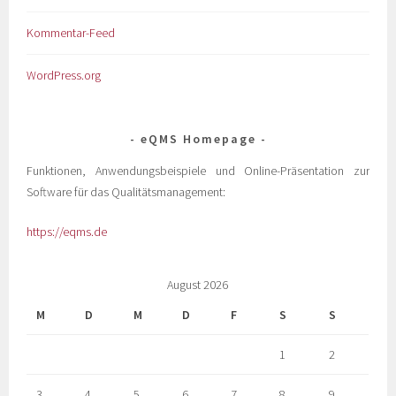
Kommentar-Feed
WordPress.org
eQMS Homepage
Funktionen, Anwendungsbeispiele und Online-Präsentation zur
Software für das Qualitätsmanagement:
https://eqms.de
August 2026
M
D
M
D
F
S
S
1
2
3
4
5
6
7
8
9