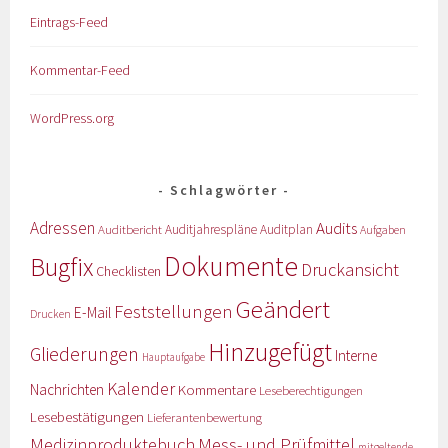
Eintrags-Feed
Kommentar-Feed
WordPress.org
Schlagwörter
Adressen
Audits
Auditbericht
Auditjahrespläne
Auditplan
Aufgaben
Dokumente
Bugfix
Druckansicht
Checklisten
Geändert
Feststellungen
E-Mail
Drucken
Hinzugefügt
Gliederungen
Interne
Hauptaufgabe
Kalender
Nachrichten
Kommentare
Leseberechtigungen
Lesebestätigungen
Lieferantenbewertung
Medizinproduktebuch
Mess- und Prüfmittel
mitgeltende