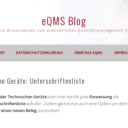
eQMS Blog
und Wissenswertes zum elektronischen Qualitätsmanagement-
ART
DATENSCHUTZERKLÄRUNG
ÜBER DAS EQMS
IMPRES
e Geräte: Unterschriftenliste
 der Technischen Geräte
kann man nun für jede
Einweisung
die
chriftenliste
aufrufen. Zudem gibt es nun auch eine Option um dem
t einen neuen Beleg
zuzuordnen.