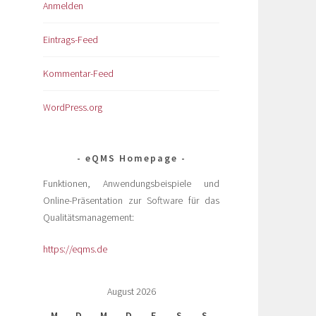
Anmelden
Eintrags-Feed
Kommentar-Feed
WordPress.org
eQMS Homepage
Funktionen, Anwendungsbeispiele und
Online-Präsentation zur Software für das
Qualitätsmanagement:
https://eqms.de
August 2026
M
D
M
D
F
S
S