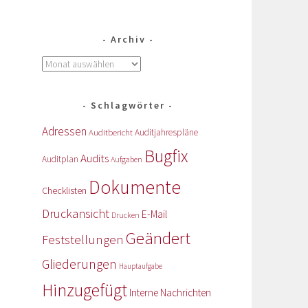
Archiv
Schlagwörter
Adressen
Auditbericht
Auditjahrespläne
Bugfix
Audits
Auditplan
Aufgaben
Dokumente
Checklisten
Druckansicht
E-Mail
Drucken
Geändert
Feststellungen
Gliederungen
Hauptaufgabe
Hinzugefügt
Interne Nachrichten