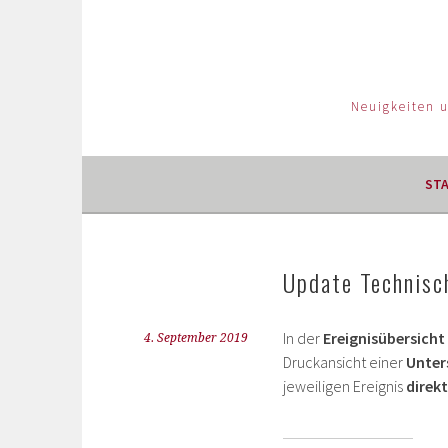
Neuigkeiten 
ST
Update Technisch
In der
Ereignisübersicht
4. September 2019
Druckansicht einer
Unters
jeweiligen Ereignis
direk