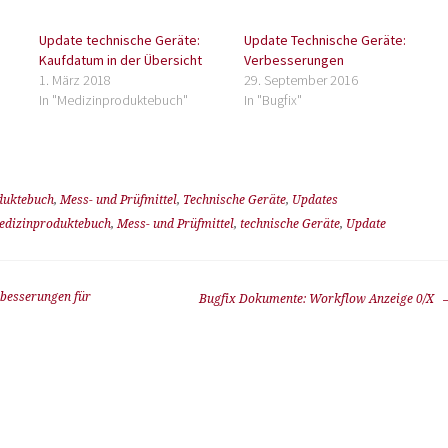
Update technische Geräte:
Update Technische Geräte:
Kaufdatum in der Übersicht
Verbesserungen
1. März 2018
29. September 2016
In "Medizinproduktebuch"
In "Bugfix"
duktebuch
,
Mess- und Prüfmittel
,
Technische Geräte
,
Updates
edizinproduktebuch
,
Mess- und Prüfmittel
,
technische Geräte
,
Update
rbesserungen für
Bugfix Dokumente: Workflow Anzeige 0/X