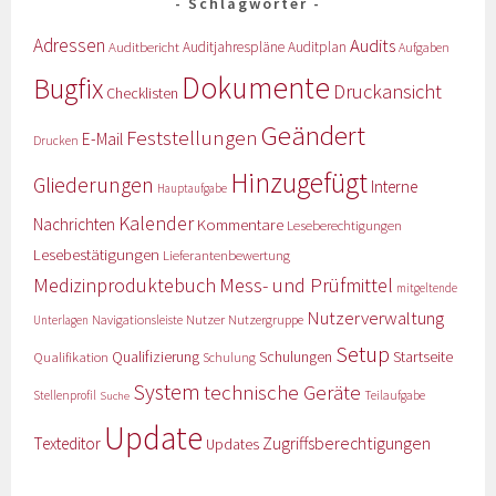
Schlagwörter
Adressen
Audits
Auditbericht
Auditjahrespläne
Auditplan
Aufgaben
Dokumente
Bugfix
Druckansicht
Checklisten
Geändert
Feststellungen
E-Mail
Drucken
Hinzugefügt
Gliederungen
Interne
Hauptaufgabe
Kalender
Nachrichten
Kommentare
Leseberechtigungen
Lesebestätigungen
Lieferantenbewertung
Medizinproduktebuch
Mess- und Prüfmittel
mitgeltende
Nutzerverwaltung
Nutzer
Navigationsleiste
Nutzergruppe
Unterlagen
Setup
Qualifizierung
Startseite
Qualifikation
Schulungen
Schulung
System
technische Geräte
Stellenprofil
Teilaufgabe
Suche
Update
Zugriffsberechtigungen
Texteditor
Updates