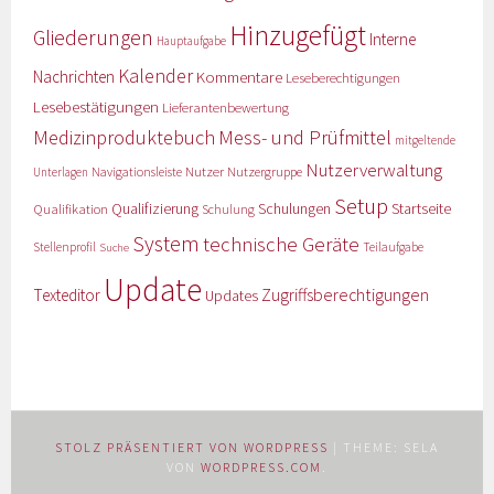
Hinzugefügt
Gliederungen
Interne
Hauptaufgabe
Kalender
Nachrichten
Kommentare
Leseberechtigungen
Lesebestätigungen
Lieferantenbewertung
Medizinproduktebuch
Mess- und Prüfmittel
mitgeltende
Nutzerverwaltung
Nutzer
Navigationsleiste
Nutzergruppe
Unterlagen
Setup
Qualifizierung
Startseite
Qualifikation
Schulungen
Schulung
System
technische Geräte
Stellenprofil
Teilaufgabe
Suche
Update
Zugriffsberechtigungen
Texteditor
Updates
STOLZ PRÄSENTIERT VON WORDPRESS
|
THEME: SELA
VON
WORDPRESS.COM
.