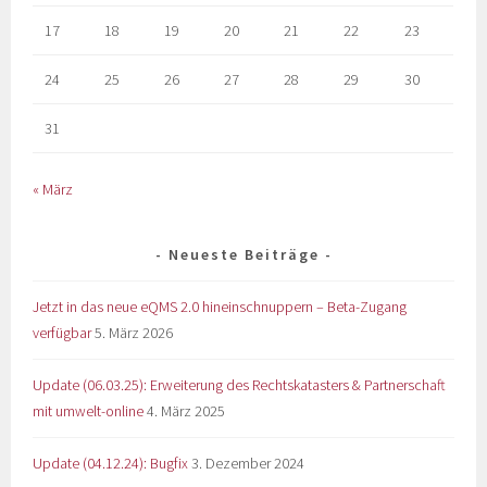
17
18
19
20
21
22
23
24
25
26
27
28
29
30
31
« März
Neueste Beiträge
Jetzt in das neue eQMS 2.0 hineinschnuppern – Beta-Zugang
verfügbar
5. März 2026
Update (06.03.25): Erweiterung des Rechtskatasters & Partnerschaft
mit umwelt-online
4. März 2025
Update (04.12.24): Bugfix
3. Dezember 2024