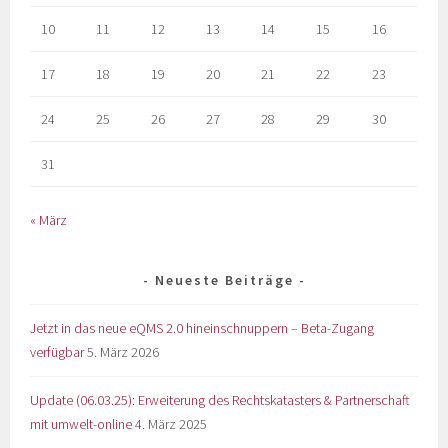
10
11
12
13
14
15
16
17
18
19
20
21
22
23
24
25
26
27
28
29
30
31
« März
Neueste Beiträge
Jetzt in das neue eQMS 2.0 hineinschnuppern – Beta-Zugang
verfügbar
5. März 2026
Update (06.03.25): Erweiterung des Rechtskatasters & Partnerschaft
mit umwelt-online
4. März 2025