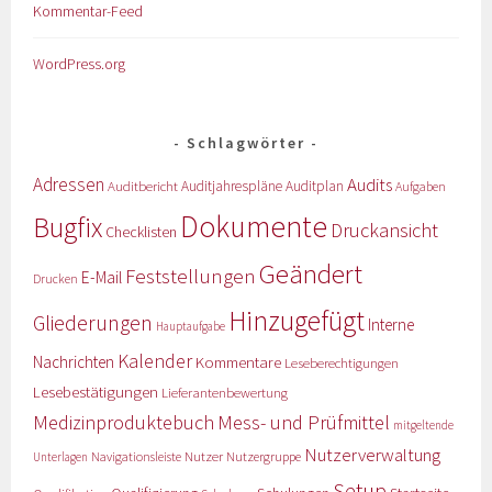
Kommentar-Feed
WordPress.org
Schlagwörter
Adressen
Audits
Auditbericht
Auditjahrespläne
Auditplan
Aufgaben
Dokumente
Bugfix
Druckansicht
Checklisten
Geändert
Feststellungen
E-Mail
Drucken
Hinzugefügt
Gliederungen
Interne
Hauptaufgabe
Kalender
Nachrichten
Kommentare
Leseberechtigungen
Lesebestätigungen
Lieferantenbewertung
Medizinproduktebuch
Mess- und Prüfmittel
mitgeltende
Nutzerverwaltung
Nutzer
Navigationsleiste
Nutzergruppe
Unterlagen
Setup