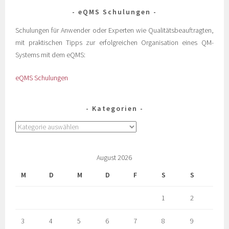
eQMS Schulungen
Schulungen für Anwender oder Experten wie Qualitätsbeauftragten,
mit praktischen Tipps zur erfolgreichen Organisation eines QM-
Systems mit dem eQMS:
eQMS Schulungen
Kategorien
August 2026
M
D
M
D
F
S
S
1
2
3
4
5
6
7
8
9