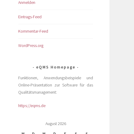
Anmelden
Eintrags-Feed
Kommentar-Feed
WordPress.org
eQMS Homepage
Funktionen, Anwendungsbeispiele und
Online-Präsentation zur Software für das
Qualitätsmanagement:
https://eqms.de
August 2026
M
D
M
D
F
S
S