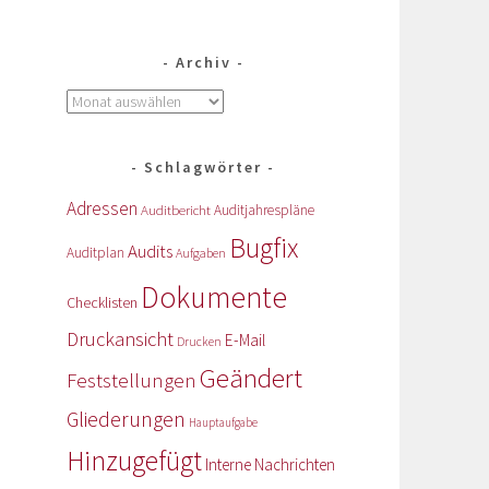
Archiv
Schlagwörter
Adressen
Auditbericht
Auditjahrespläne
Bugfix
Audits
Auditplan
Aufgaben
Dokumente
Checklisten
Druckansicht
E-Mail
Drucken
Geändert
Feststellungen
Gliederungen
Hauptaufgabe
Hinzugefügt
Interne Nachrichten