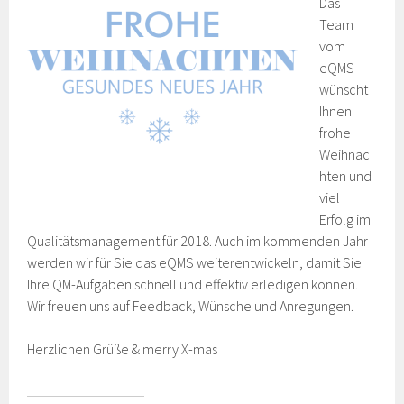
Das
Team
vom
eQMS
wünscht
Ihnen
frohe
Weihnac
hten und
viel
Erfolg im
Qualitätsmanagement für 2018. Auch im kommenden Jahr
werden wir für Sie das eQMS weiterentwickeln, damit Sie
Ihre QM-Aufgaben schnell und effektiv erledigen können.
Wir freuen uns auf Feedback, Wünsche und Anregungen.
Herzlichen Grüße & merry X-mas