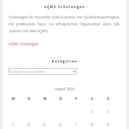
eQMS Schulungen
Schulungen für Anwender oder Experten wie Qualitätsbeauftragten,
mit praktischen Tipps zur erfolgreichen Organisation eines QM-
Systems mit dem eQMS:
eQMS Schulungen
Kategorien
August 2026
M
D
M
D
F
S
S
1
2
3
4
5
6
7
8
9