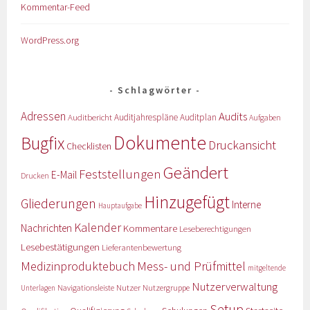
Kommentar-Feed
WordPress.org
Schlagwörter
Adressen
Audits
Auditbericht
Auditjahrespläne
Auditplan
Aufgaben
Dokumente
Bugfix
Druckansicht
Checklisten
Geändert
Feststellungen
E-Mail
Drucken
Hinzugefügt
Gliederungen
Interne
Hauptaufgabe
Kalender
Nachrichten
Kommentare
Leseberechtigungen
Lesebestätigungen
Lieferantenbewertung
Medizinproduktebuch
Mess- und Prüfmittel
mitgeltende
Nutzerverwaltung
Nutzer
Navigationsleiste
Nutzergruppe
Unterlagen
Setup