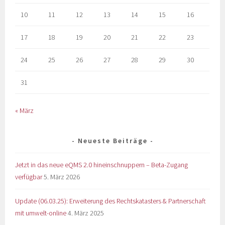
10
11
12
13
14
15
16
17
18
19
20
21
22
23
24
25
26
27
28
29
30
31
« März
Neueste Beiträge
Jetzt in das neue eQMS 2.0 hineinschnuppern – Beta-Zugang
verfügbar
5. März 2026
Update (06.03.25): Erweiterung des Rechtskatasters & Partnerschaft
mit umwelt-online
4. März 2025