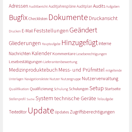
Adressen
Audits
Auditbericht
Auditjahrespläne
Auditplan
Aufgaben
Dokumente
Bugfix
Druckansicht
Checklisten
Geändert
Feststellungen
E-Mail
Drucken
Hinzugefügt
Gliederungen
Interne
Hauptaufgabe
Kalender
Nachrichten
Kommentare
Leseberechtigungen
Lesebestätigungen
Lieferantenbewertung
Medizinproduktebuch
Mess- und Prüfmittel
mitgeltende
Nutzerverwaltung
Nutzer
Navigationsleiste
Nutzergruppe
Unterlagen
Setup
Qualifizierung
Startseite
Qualifikation
Schulungen
Schulung
System
technische Geräte
Stellenprofil
Teilaufgabe
Suche
Update
Zugriffsberechtigungen
Texteditor
Updates