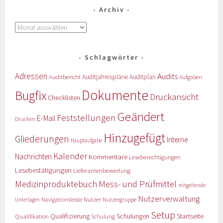
Archiv
Schlagwörter
Adressen
Audits
Auditbericht
Auditjahrespläne
Auditplan
Aufgaben
Dokumente
Bugfix
Druckansicht
Checklisten
Geändert
Feststellungen
E-Mail
Drucken
Hinzugefügt
Gliederungen
Interne
Hauptaufgabe
Kalender
Nachrichten
Kommentare
Leseberechtigungen
Lesebestätigungen
Lieferantenbewertung
Medizinproduktebuch
Mess- und Prüfmittel
mitgeltende
Nutzerverwaltung
Nutzer
Navigationsleiste
Nutzergruppe
Unterlagen
Setup
Qualifizierung
Startseite
Qualifikation
Schulungen
Schulung