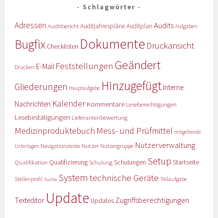
Schlagwörter
Adressen
Audits
Auditbericht
Auditjahrespläne
Auditplan
Aufgaben
Dokumente
Bugfix
Druckansicht
Checklisten
Geändert
Feststellungen
E-Mail
Drucken
Hinzugefügt
Gliederungen
Interne
Hauptaufgabe
Kalender
Nachrichten
Kommentare
Leseberechtigungen
Lesebestätigungen
Lieferantenbewertung
Medizinproduktebuch
Mess- und Prüfmittel
mitgeltende
Nutzerverwaltung
Nutzer
Navigationsleiste
Nutzergruppe
Unterlagen
Setup
Qualifizierung
Startseite
Qualifikation
Schulungen
Schulung
System
technische Geräte
Stellenprofil
Teilaufgabe
Suche
Update
Zugriffsberechtigungen
Texteditor
Updates