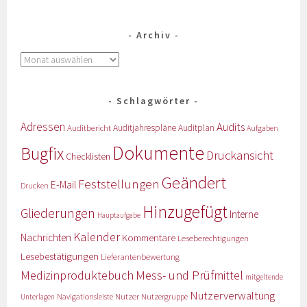
Archiv
Schlagwörter
Adressen
Audits
Auditbericht
Auditjahrespläne
Auditplan
Aufgaben
Dokumente
Bugfix
Druckansicht
Checklisten
Geändert
Feststellungen
E-Mail
Drucken
Hinzugefügt
Gliederungen
Interne
Hauptaufgabe
Kalender
Nachrichten
Kommentare
Leseberechtigungen
Lesebestätigungen
Lieferantenbewertung
Medizinproduktebuch
Mess- und Prüfmittel
mitgeltende
Nutzerverwaltung
Nutzer
Navigationsleiste
Nutzergruppe
Unterlagen