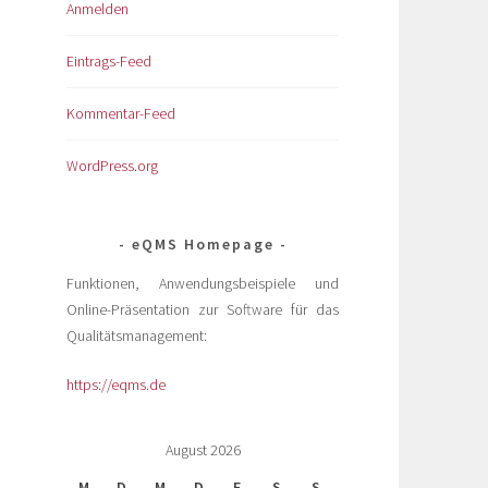
Anmelden
Eintrags-Feed
Kommentar-Feed
WordPress.org
eQMS Homepage
Funktionen, Anwendungsbeispiele und
Online-Präsentation zur Software für das
Qualitätsmanagement:
https://eqms.de
August 2026
M
D
M
D
F
S
S