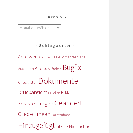
Archiv
Schlagwörter
Adressen
Auditbericht
Auditjahrespläne
Bugfix
Audits
Auditplan
Aufgaben
Dokumente
Checklisten
Druckansicht
E-Mail
Drucken
Geändert
Feststellungen
Gliederungen
Hauptaufgabe
Hinzugefügt
Interne Nachrichten