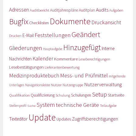
Adressen
Audits
Auditbericht
Auditjahrespläne
Auditplan
Aufgaben
Dokumente
Bugfix
Druckansicht
Checklisten
Geändert
Feststellungen
E-Mail
Drucken
Hinzugefügt
Gliederungen
Interne
Hauptaufgabe
Kalender
Nachrichten
Kommentare
Leseberechtigungen
Lesebestätigungen
Lieferantenbewertung
Medizinproduktebuch
Mess- und Prüfmittel
mitgeltende
Nutzerverwaltung
Nutzer
Navigationsleiste
Nutzergruppe
Unterlagen
Setup
Qualifizierung
Startseite
Qualifikation
Schulungen
Schulung
System
technische Geräte
Stellenprofil
Teilaufgabe
Suche
Update
Zugriffsberechtigungen
Texteditor
Updates