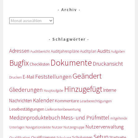
Archiv
Schlagwörter
Adressen
Audits
Auditbericht
Auditjahrespläne
Auditplan
Aufgaben
Dokumente
Bugfix
Druckansicht
Checklisten
Geändert
Feststellungen
E-Mail
Drucken
Hinzugefügt
Gliederungen
Interne
Hauptaufgabe
Kalender
Nachrichten
Kommentare
Leseberechtigungen
Lesebestätigungen
Lieferantenbewertung
Medizinproduktebuch
Mess- und Prüfmittel
mitgeltende
Nutzerverwaltung
Nutzer
Navigationsleiste
Nutzergruppe
Unterlagen
Setup
Qualifizierung
Startseite
Qualifikation
Schulungen
Schulung