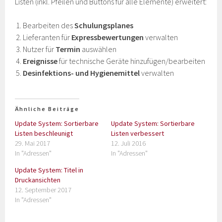
Listen (inkl. Pfeilen und Buttons für alle Elemente) erweitert:
Bearbeiten des
Schulungsplanes
Lieferanten für
Expressbewertungen
verwalten
Nutzer für
Termin
auswählen
Ereignisse
für technische Geräte hinzufügen/bearbeiten
Desinfektions- und Hygienemittel
verwalten
Ähnliche Beiträge
Update System: Sortierbare
Update System: Sortierbare
Listen beschleunigt
Listen verbessert
29. Mai 2017
12. Juli 2016
In "Adressen"
In "Adressen"
Update System: Titel in
Druckansichten
12. September 2017
In "Adressen"