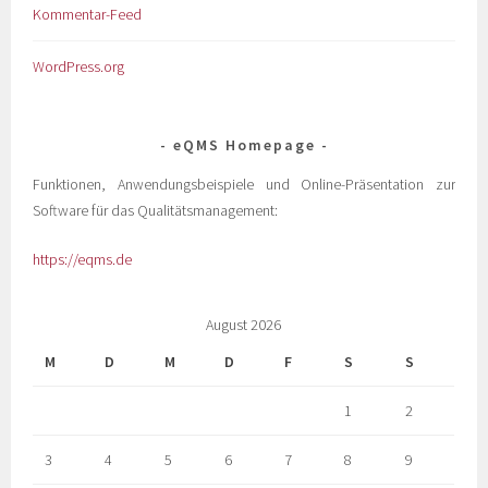
Kommentar-Feed
WordPress.org
eQMS Homepage
Funktionen, Anwendungsbeispiele und Online-Präsentation zur
Software für das Qualitätsmanagement:
https://eqms.de
August 2026
M
D
M
D
F
S
S
1
2
3
4
5
6
7
8
9