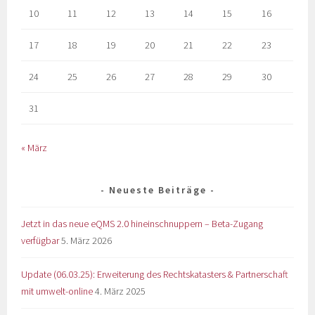
10
11
12
13
14
15
16
17
18
19
20
21
22
23
24
25
26
27
28
29
30
31
« März
Neueste Beiträge
Jetzt in das neue eQMS 2.0 hineinschnuppern – Beta-Zugang
verfügbar
5. März 2026
Update (06.03.25): Erweiterung des Rechtskatasters & Partnerschaft
mit umwelt-online
4. März 2025