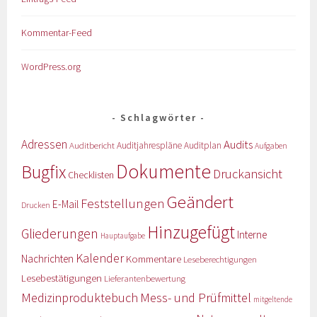
Kommentar-Feed
WordPress.org
Schlagwörter
Adressen
Audits
Auditbericht
Auditjahrespläne
Auditplan
Aufgaben
Dokumente
Bugfix
Druckansicht
Checklisten
Geändert
Feststellungen
E-Mail
Drucken
Hinzugefügt
Gliederungen
Interne
Hauptaufgabe
Kalender
Nachrichten
Kommentare
Leseberechtigungen
Lesebestätigungen
Lieferantenbewertung
Medizinproduktebuch
Mess- und Prüfmittel
mitgeltende