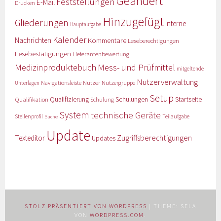
Geändert
Feststellungen
E-Mail
Drucken
Hinzugefügt
Gliederungen
Interne
Hauptaufgabe
Kalender
Nachrichten
Kommentare
Leseberechtigungen
Lesebestätigungen
Lieferantenbewertung
Medizinproduktebuch
Mess- und Prüfmittel
mitgeltende
Nutzerverwaltung
Nutzer
Navigationsleiste
Nutzergruppe
Unterlagen
Setup
Qualifizierung
Startseite
Qualifikation
Schulungen
Schulung
System
technische Geräte
Stellenprofil
Teilaufgabe
Suche
Update
Zugriffsberechtigungen
Texteditor
Updates
STOLZ PRÄSENTIERT VON WORDPRESS
|
THEME: SELA
VON
WORDPRESS.COM
.