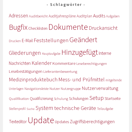
Schlagwörter
Adressen
Audits
Auditbericht
Auditjahrespläne
Auditplan
Aufgaben
Dokumente
Bugfix
Druckansicht
Checklisten
Geändert
Feststellungen
E-Mail
Drucken
Hinzugefügt
Gliederungen
Interne
Hauptaufgabe
Kalender
Nachrichten
Kommentare
Leseberechtigungen
Lesebestätigungen
Lieferantenbewertung
Medizinproduktebuch
Mess- und Prüfmittel
mitgeltende
Nutzerverwaltung
Nutzer
Navigationsleiste
Nutzergruppe
Unterlagen
Setup
Qualifizierung
Startseite
Qualifikation
Schulungen
Schulung
System
technische Geräte
Stellenprofil
Teilaufgabe
Suche
Update
Zugriffsberechtigungen
Texteditor
Updates