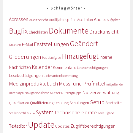
Schlagwörter
Adressen
Audits
Auditbericht
Auditjahrespläne
Auditplan
Aufgaben
Dokumente
Bugfix
Druckansicht
Checklisten
Geändert
Feststellungen
E-Mail
Drucken
Hinzugefügt
Gliederungen
Interne
Hauptaufgabe
Kalender
Nachrichten
Kommentare
Leseberechtigungen
Lesebestätigungen
Lieferantenbewertung
Medizinproduktebuch
Mess- und Prüfmittel
mitgeltende
Nutzerverwaltung
Nutzer
Navigationsleiste
Nutzergruppe
Unterlagen
Setup
Qualifizierung
Startseite
Qualifikation
Schulungen
Schulung
System
technische Geräte
Stellenprofil
Teilaufgabe
Suche
Update
Zugriffsberechtigungen
Texteditor
Updates