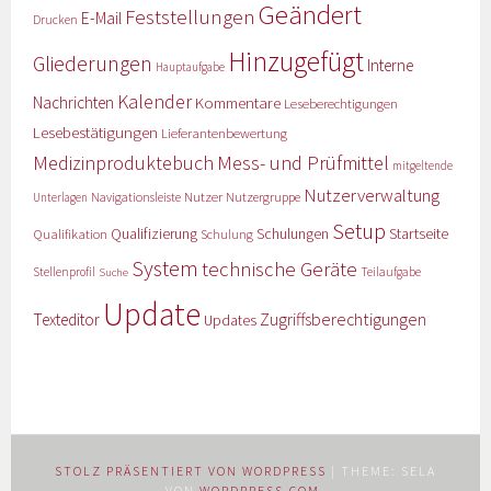
Geändert
Feststellungen
E-Mail
Drucken
Hinzugefügt
Gliederungen
Interne
Hauptaufgabe
Kalender
Nachrichten
Kommentare
Leseberechtigungen
Lesebestätigungen
Lieferantenbewertung
Medizinproduktebuch
Mess- und Prüfmittel
mitgeltende
Nutzerverwaltung
Nutzer
Navigationsleiste
Nutzergruppe
Unterlagen
Setup
Qualifizierung
Startseite
Qualifikation
Schulungen
Schulung
System
technische Geräte
Stellenprofil
Teilaufgabe
Suche
Update
Zugriffsberechtigungen
Texteditor
Updates
STOLZ PRÄSENTIERT VON WORDPRESS
|
THEME: SELA
VON
WORDPRESS.COM
.