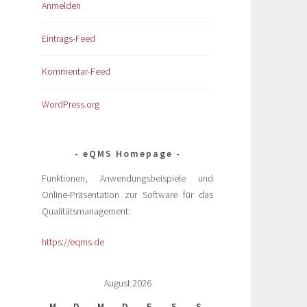
Anmelden
Eintrags-Feed
Kommentar-Feed
WordPress.org
eQMS Homepage
Funktionen, Anwendungsbeispiele und
Online-Präsentation zur Software für das
Qualitätsmanagement:
https://eqms.de
August 2026
M
D
M
D
F
S
S