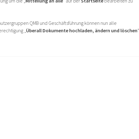
lung um die „
Mitteilung an alle
“ auf der
Startseite
bearbeiten zu
dnutzergruppen QMB und Geschäftsführung können nun alle
erechtigung „
Überall Dokumente hochladen, ändern und löschen