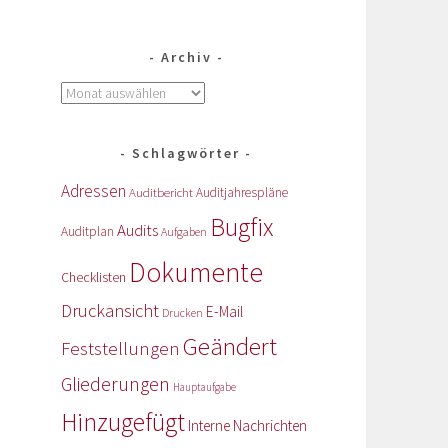
Archiv
Schlagwörter
Adressen
Auditbericht
Auditjahrespläne
Bugfix
Audits
Auditplan
Aufgaben
Dokumente
Checklisten
Druckansicht
E-Mail
Drucken
Geändert
Feststellungen
Gliederungen
Hauptaufgabe
Hinzugefügt
Interne Nachrichten