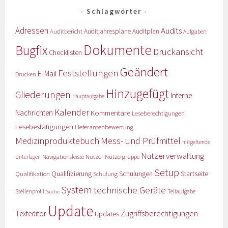
Schlagwörter
Adressen
Audits
Auditbericht
Auditjahrespläne
Auditplan
Aufgaben
Dokumente
Bugfix
Druckansicht
Checklisten
Geändert
Feststellungen
E-Mail
Drucken
Hinzugefügt
Gliederungen
Interne
Hauptaufgabe
Kalender
Nachrichten
Kommentare
Leseberechtigungen
Lesebestätigungen
Lieferantenbewertung
Medizinproduktebuch
Mess- und Prüfmittel
mitgeltende
Nutzerverwaltung
Nutzer
Navigationsleiste
Nutzergruppe
Unterlagen
Setup
Qualifizierung
Startseite
Qualifikation
Schulungen
Schulung
System
technische Geräte
Stellenprofil
Teilaufgabe
Suche
Update
Zugriffsberechtigungen
Texteditor
Updates