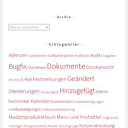
Archiv
Schlagwörter
Adressen
Audits
Auditbericht
Auditjahrespläne
Auditplan
Aufgaben
Dokumente
Bugfix
Druckansicht
Checklisten
Geändert
Feststellungen
E-Mail
Drucken
Hinzugefügt
Gliederungen
Interne
Hauptaufgabe
Kalender
Nachrichten
Kommentare
Leseberechtigungen
Lesebestätigungen
Lieferantenbewertung
Medizinproduktebuch
Mess- und Prüfmittel
mitgeltende
Nutzerverwaltung
Nutzer
Navigationsleiste
Nutzergruppe
Unterlagen