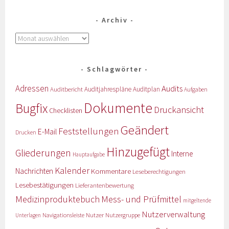
Archiv
Schlagwörter
Adressen
Audits
Auditbericht
Auditjahrespläne
Auditplan
Aufgaben
Dokumente
Bugfix
Druckansicht
Checklisten
Geändert
Feststellungen
E-Mail
Drucken
Hinzugefügt
Gliederungen
Interne
Hauptaufgabe
Kalender
Nachrichten
Kommentare
Leseberechtigungen
Lesebestätigungen
Lieferantenbewertung
Medizinproduktebuch
Mess- und Prüfmittel
mitgeltende
Nutzerverwaltung
Nutzer
Navigationsleiste
Nutzergruppe
Unterlagen