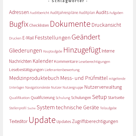
Schlagwörter
Adressen
Audits
Auditbericht
Auditjahrespläne
Auditplan
Aufgaben
Dokumente
Bugfix
Druckansicht
Checklisten
Geändert
Feststellungen
E-Mail
Drucken
Hinzugefügt
Gliederungen
Interne
Hauptaufgabe
Kalender
Nachrichten
Kommentare
Leseberechtigungen
Lesebestätigungen
Lieferantenbewertung
Medizinproduktebuch
Mess- und Prüfmittel
mitgeltende
Nutzerverwaltung
Nutzer
Navigationsleiste
Nutzergruppe
Unterlagen
Setup
Qualifizierung
Startseite
Qualifikation
Schulungen
Schulung
System
technische Geräte
Stellenprofil
Teilaufgabe
Suche
Update
Zugriffsberechtigungen
Texteditor
Updates