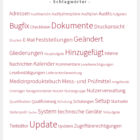
Schlagwörter
Adressen
Audits
Auditbericht
Auditjahrespläne
Auditplan
Aufgaben
Dokumente
Bugfix
Druckansicht
Checklisten
Geändert
Feststellungen
E-Mail
Drucken
Hinzugefügt
Gliederungen
Interne
Hauptaufgabe
Kalender
Nachrichten
Kommentare
Leseberechtigungen
Lesebestätigungen
Lieferantenbewertung
Medizinproduktebuch
Mess- und Prüfmittel
mitgeltende
Nutzerverwaltung
Nutzer
Navigationsleiste
Nutzergruppe
Unterlagen
Setup
Qualifizierung
Startseite
Qualifikation
Schulungen
Schulung
System
technische Geräte
Stellenprofil
Teilaufgabe
Suche
Update
Zugriffsberechtigungen
Texteditor
Updates