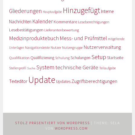
Hinzugefügt
Gliederungen
Interne
Hauptaufgabe
Kalender
Nachrichten
Kommentare
Leseberechtigungen
Lesebestätigungen
Lieferantenbewertung
Medizinproduktebuch
Mess- und Prüfmittel
mitgeltende
Nutzerverwaltung
Nutzer
Navigationsleiste
Nutzergruppe
Unterlagen
Setup
Qualifizierung
Startseite
Qualifikation
Schulungen
Schulung
System
technische Geräte
Stellenprofil
Teilaufgabe
Suche
Update
Zugriffsberechtigungen
Texteditor
Updates
STOLZ PRÄSENTIERT VON WORDPRESS
|
THEME: SELA
VON
WORDPRESS.COM
.