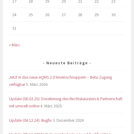
17
18
19
20
21
22
23
24
25
26
27
28
29
30
31
« März
Neueste Beiträge
Jetzt in das neue eQMS 2.0 hineinschnuppern – Beta-Zugang
verfügbar
5. März 2026
Update (06.03.25): Erweiterung des Rechtskatasters & Partnerschaft
mit umwelt-online
4. März 2025
Update (04.12.24): Bugfix
3. Dezember 2024