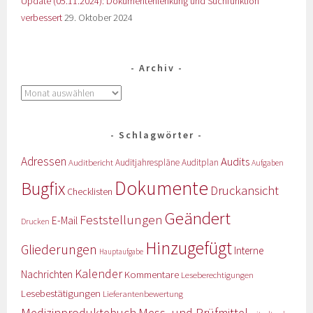
Update (05.11.2024): Dokumentenlenkung und Suchfunktion
verbessert
29. Oktober 2024
Archiv
Schlagwörter
Adressen
Audits
Auditbericht
Auditjahrespläne
Auditplan
Aufgaben
Dokumente
Bugfix
Druckansicht
Checklisten
Geändert
Feststellungen
E-Mail
Drucken
Hinzugefügt
Gliederungen
Interne
Hauptaufgabe
Kalender
Nachrichten
Kommentare
Leseberechtigungen
Lesebestätigungen
Lieferantenbewertung
Medizinproduktebuch
Mess- und Prüfmittel