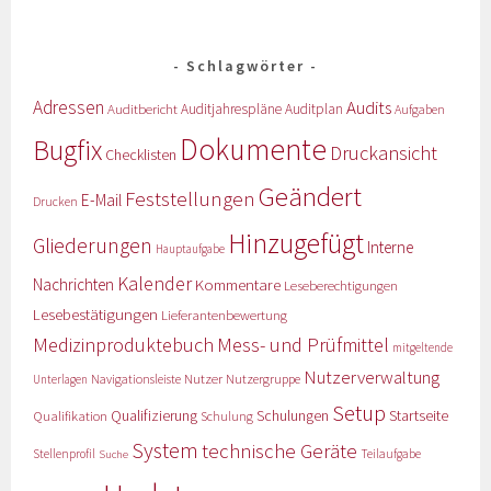
Schlagwörter
Adressen
Audits
Auditbericht
Auditjahrespläne
Auditplan
Aufgaben
Dokumente
Bugfix
Druckansicht
Checklisten
Geändert
Feststellungen
E-Mail
Drucken
Hinzugefügt
Gliederungen
Interne
Hauptaufgabe
Kalender
Nachrichten
Kommentare
Leseberechtigungen
Lesebestätigungen
Lieferantenbewertung
Medizinproduktebuch
Mess- und Prüfmittel
mitgeltende
Nutzerverwaltung
Nutzer
Navigationsleiste
Nutzergruppe
Unterlagen
Setup
Qualifizierung
Startseite
Qualifikation
Schulungen
Schulung
System
technische Geräte
Stellenprofil
Teilaufgabe
Suche