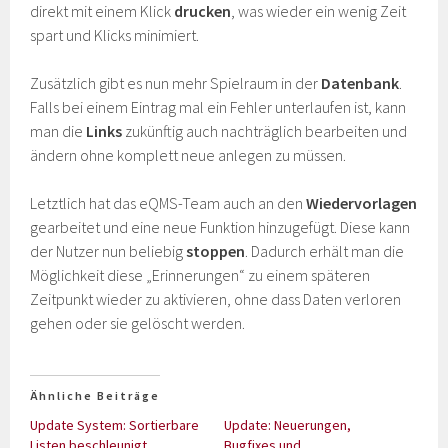
direkt mit einem Klick
drucken
, was wieder ein wenig Zeit
spart und Klicks minimiert.
Zusätzlich gibt es nun mehr Spielraum in der
Datenbank
.
Falls bei einem Eintrag mal ein Fehler unterlaufen ist, kann
man die
Links
zukünftig auch nachträglich bearbeiten und
ändern ohne komplett neue anlegen zu müssen.
Letztlich hat das eQMS-Team auch an den
Wiedervorlagen
gearbeitet und eine neue Funktion hinzugefügt. Diese kann
der Nutzer nun beliebig
stoppen
. Dadurch erhält man die
Möglichkeit diese „Erinnerungen“ zu einem späteren
Zeitpunkt wieder zu aktivieren, ohne dass Daten verloren
gehen oder sie gelöscht werden.
Ähnliche Beiträge
Update System: Sortierbare
Update: Neuerungen,
Listen beschleunigt
Bugfixes und