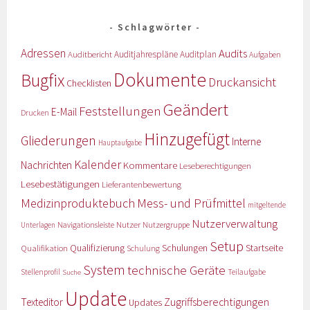
Schlagwörter
Adressen
Audits
Auditbericht
Auditjahrespläne
Auditplan
Aufgaben
Dokumente
Bugfix
Druckansicht
Checklisten
Geändert
Feststellungen
E-Mail
Drucken
Hinzugefügt
Gliederungen
Interne
Hauptaufgabe
Kalender
Nachrichten
Kommentare
Leseberechtigungen
Lesebestätigungen
Lieferantenbewertung
Medizinproduktebuch
Mess- und Prüfmittel
mitgeltende
Nutzerverwaltung
Nutzer
Navigationsleiste
Nutzergruppe
Unterlagen
Setup
Qualifizierung
Startseite
Qualifikation
Schulungen
Schulung
System
technische Geräte
Stellenprofil
Teilaufgabe
Suche
Update
Zugriffsberechtigungen
Texteditor
Updates