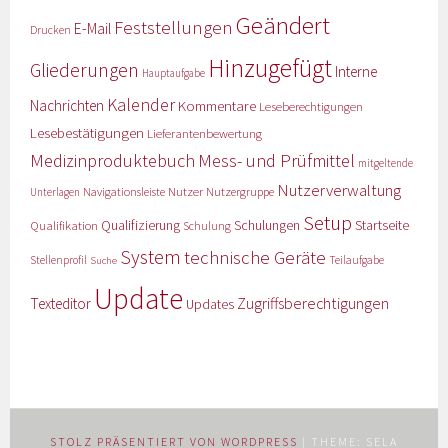
Geändert
Feststellungen
E-Mail
Drucken
Hinzugefügt
Gliederungen
Interne
Hauptaufgabe
Kalender
Nachrichten
Kommentare
Leseberechtigungen
Lesebestätigungen
Lieferantenbewertung
Medizinproduktebuch
Mess- und Prüfmittel
mitgeltende
Nutzerverwaltung
Nutzer
Navigationsleiste
Nutzergruppe
Unterlagen
Setup
Qualifizierung
Startseite
Qualifikation
Schulungen
Schulung
System
technische Geräte
Stellenprofil
Teilaufgabe
Suche
Update
Zugriffsberechtigungen
Texteditor
Updates
STOLZ PRÄSENTIERT VON WORDPRESS
|
THEME: SELA