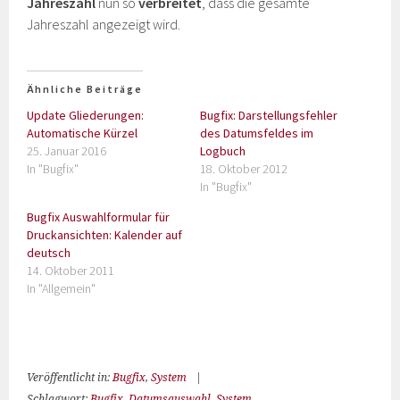
Jahreszahl
nun so
verbreitet
, dass die gesamte
Jahreszahl angezeigt wird.
Ähnliche Beiträge
Update Gliederungen:
Bugfix: Darstellungsfehler
Automatische Kürzel
des Datumsfeldes im
25. Januar 2016
Logbuch
In "Bugfix"
18. Oktober 2012
In "Bugfix"
Bugfix Auswahlformular für
Druckansichten: Kalender auf
deutsch
14. Oktober 2011
In "Allgemein"
Veröffentlicht in:
Bugfix
,
System
|
Schlagwort:
Bugfix
,
Datumsauswahl
,
System