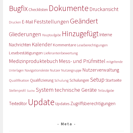
Dokumente
Bugfix
Druckansicht
Checklisten
Geändert
Feststellungen
E-Mail
Drucken
Hinzugefügt
Gliederungen
Interne
Hauptaufgabe
Kalender
Nachrichten
Kommentare
Leseberechtigungen
Lesebestätigungen
Lieferantenbewertung
Medizinproduktebuch
Mess- und Prüfmittel
mitgeltende
Nutzerverwaltung
Nutzer
Navigationsleiste
Nutzergruppe
Unterlagen
Setup
Qualifizierung
Startseite
Qualifikation
Schulungen
Schulung
System
technische Geräte
Stellenprofil
Teilaufgabe
Suche
Update
Zugriffsberechtigungen
Texteditor
Updates
Meta