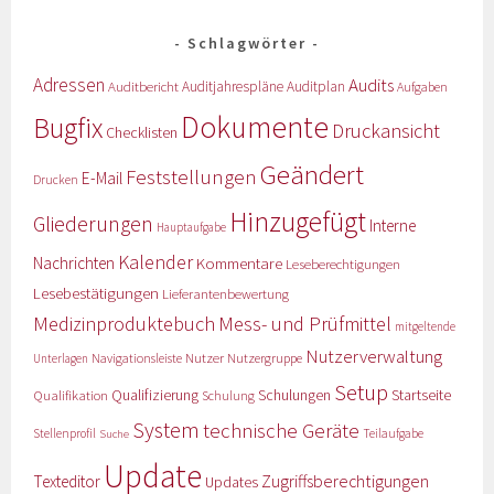
Schlagwörter
Adressen
Audits
Auditbericht
Auditjahrespläne
Auditplan
Aufgaben
Dokumente
Bugfix
Druckansicht
Checklisten
Geändert
Feststellungen
E-Mail
Drucken
Hinzugefügt
Gliederungen
Interne
Hauptaufgabe
Kalender
Nachrichten
Kommentare
Leseberechtigungen
Lesebestätigungen
Lieferantenbewertung
Medizinproduktebuch
Mess- und Prüfmittel
mitgeltende
Nutzerverwaltung
Nutzer
Navigationsleiste
Nutzergruppe
Unterlagen
Setup
Qualifizierung
Startseite
Qualifikation
Schulungen
Schulung
System
technische Geräte
Stellenprofil
Teilaufgabe
Suche
Update
Zugriffsberechtigungen
Texteditor
Updates