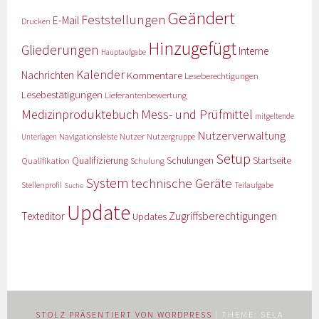
Geändert
Feststellungen
E-Mail
Drucken
Hinzugefügt
Gliederungen
Interne
Hauptaufgabe
Kalender
Nachrichten
Kommentare
Leseberechtigungen
Lesebestätigungen
Lieferantenbewertung
Medizinproduktebuch
Mess- und Prüfmittel
mitgeltende
Nutzerverwaltung
Nutzer
Navigationsleiste
Nutzergruppe
Unterlagen
Setup
Qualifizierung
Startseite
Qualifikation
Schulungen
Schulung
System
technische Geräte
Stellenprofil
Teilaufgabe
Suche
Update
Zugriffsberechtigungen
Texteditor
Updates
STOLZ PRÄSENTIERT VON WORDPRESS
|
THEME: SELA