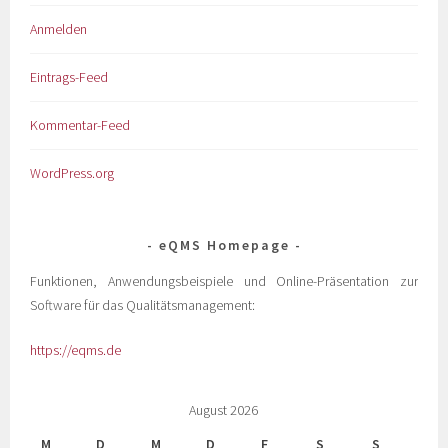
Anmelden
Eintrags-Feed
Kommentar-Feed
WordPress.org
eQMS Homepage
Funktionen, Anwendungsbeispiele und Online-Präsentation zur
Software für das Qualitätsmanagement:
https://eqms.de
August 2026
M
D
M
D
F
S
S