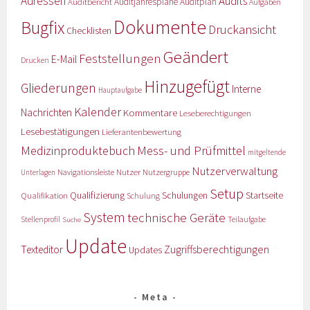
Adressen
Audits
Auditbericht
Auditjahrespläne
Auditplan
Aufgaben
Dokumente
Bugfix
Druckansicht
Checklisten
Geändert
Feststellungen
E-Mail
Drucken
Hinzugefügt
Gliederungen
Interne
Hauptaufgabe
Kalender
Nachrichten
Kommentare
Leseberechtigungen
Lesebestätigungen
Lieferantenbewertung
Medizinproduktebuch
Mess- und Prüfmittel
mitgeltende
Nutzerverwaltung
Nutzer
Navigationsleiste
Nutzergruppe
Unterlagen
Setup
Qualifizierung
Startseite
Qualifikation
Schulungen
Schulung
System
technische Geräte
Stellenprofil
Teilaufgabe
Suche
Update
Zugriffsberechtigungen
Texteditor
Updates
Meta