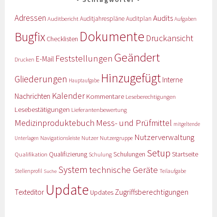
Adressen
Audits
Auditbericht
Auditjahrespläne
Auditplan
Aufgaben
Dokumente
Bugfix
Druckansicht
Checklisten
Geändert
Feststellungen
E-Mail
Drucken
Hinzugefügt
Gliederungen
Interne
Hauptaufgabe
Kalender
Nachrichten
Kommentare
Leseberechtigungen
Lesebestätigungen
Lieferantenbewertung
Medizinproduktebuch
Mess- und Prüfmittel
mitgeltende
Nutzerverwaltung
Nutzer
Navigationsleiste
Nutzergruppe
Unterlagen
Setup
Qualifizierung
Startseite
Qualifikation
Schulungen
Schulung
System
technische Geräte
Stellenprofil
Teilaufgabe
Suche
Update
Zugriffsberechtigungen
Texteditor
Updates