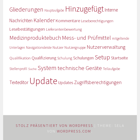
Hinzugefügt
Gliederungen
Interne
Hauptaufgabe
Kalender
Nachrichten
Kommentare
Leseberechtigungen
Lesebestätigungen
Lieferantenbewertung
Medizinproduktebuch
Mess- und Prüfmittel
mitgeltende
Nutzerverwaltung
Nutzer
Navigationsleiste
Nutzergruppe
Unterlagen
Setup
Qualifizierung
Startseite
Qualifikation
Schulungen
Schulung
System
technische Geräte
Stellenprofil
Teilaufgabe
Suche
Update
Zugriffsberechtigungen
Texteditor
Updates
STOLZ PRÄSENTIERT VON WORDPRESS
|
THEME: SELA
VON
WORDPRESS.COM
.