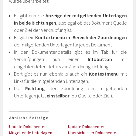
wurde überarbeitet:
Es gibt nun die
Anzeige der mitgeltenden Unterlagen
in beide Richtungen
, also egal ob das Dokument Quelle
oder Ziel der Verknüpfung ist.
Es gibt ein
Kontextmenü im Bereich der Zuordnungen
der mitgeltenden Unterlagen für jedes Dokument.
In den Dokumentendetails gibt es im Tab für die
Verknüfpungen nun einen
Infobutton
mit
eingeblendeten Details zur Zuordnungsrichtung.
Dort gibt es nun ebenfalls auch ein
Kontextmenu
mit
Links für die mitgeltenden Unterlagen.
Die
Richtung
der Zuordnung der mitgeltenden
Unterlagen jetzt
einstellbar
(ob Quelle oder Ziel).
Ähnliche Beiträge
Update Dokumente:
Update Dokumente:
Mitgeltende Unterlagen
Übersicht aller Dokumente