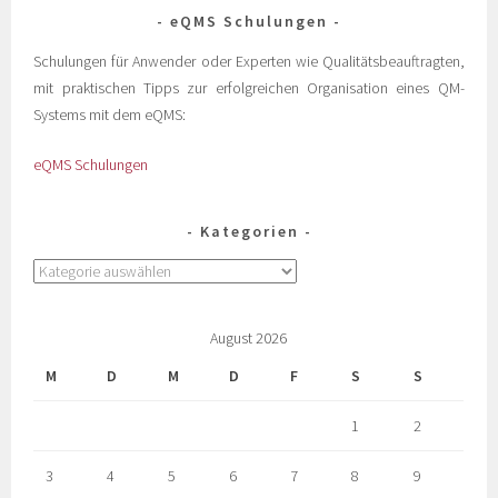
eQMS Schulungen
Schulungen für Anwender oder Experten wie Qualitätsbeauftragten,
mit praktischen Tipps zur erfolgreichen Organisation eines QM-
Systems mit dem eQMS:
eQMS Schulungen
Kategorien
August 2026
M
D
M
D
F
S
S
1
2
3
4
5
6
7
8
9