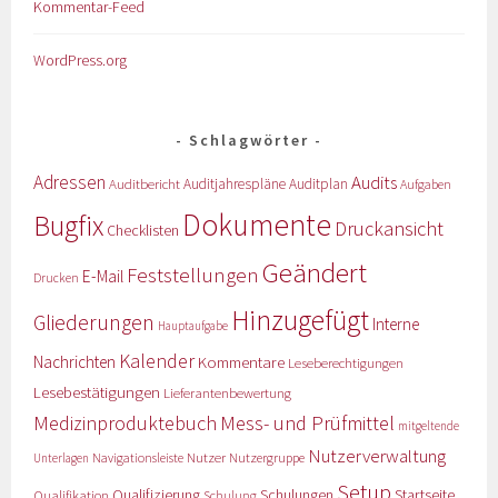
Kommentar-Feed
WordPress.org
Schlagwörter
Adressen
Audits
Auditbericht
Auditjahrespläne
Auditplan
Aufgaben
Dokumente
Bugfix
Druckansicht
Checklisten
Geändert
Feststellungen
E-Mail
Drucken
Hinzugefügt
Gliederungen
Interne
Hauptaufgabe
Kalender
Nachrichten
Kommentare
Leseberechtigungen
Lesebestätigungen
Lieferantenbewertung
Medizinproduktebuch
Mess- und Prüfmittel
mitgeltende
Nutzerverwaltung
Nutzer
Navigationsleiste
Nutzergruppe
Unterlagen
Setup
Qualifizierung
Startseite
Qualifikation
Schulungen
Schulung