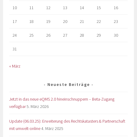
10
11
12
13
14
15
16
17
18
19
20
21
22
23
24
25
26
27
28
29
30
31
« März
Neueste Beiträge
Jetzt in das neue eQMS 2.0 hineinschnuppern – Beta-Zugang
verfügbar
5. März 2026
Update (06.03.25): Erweiterung des Rechtskatasters & Partnerschaft
mit umwelt-online
4. März 2025