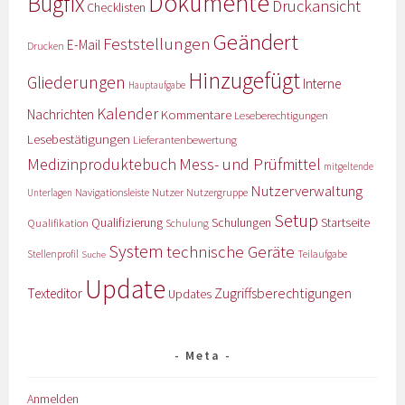
Dokumente
Bugfix
Druckansicht
Checklisten
Geändert
Feststellungen
E-Mail
Drucken
Hinzugefügt
Gliederungen
Interne
Hauptaufgabe
Kalender
Nachrichten
Kommentare
Leseberechtigungen
Lesebestätigungen
Lieferantenbewertung
Medizinproduktebuch
Mess- und Prüfmittel
mitgeltende
Nutzerverwaltung
Nutzer
Navigationsleiste
Nutzergruppe
Unterlagen
Setup
Qualifizierung
Startseite
Qualifikation
Schulungen
Schulung
System
technische Geräte
Stellenprofil
Teilaufgabe
Suche
Update
Zugriffsberechtigungen
Texteditor
Updates
Meta
Anmelden