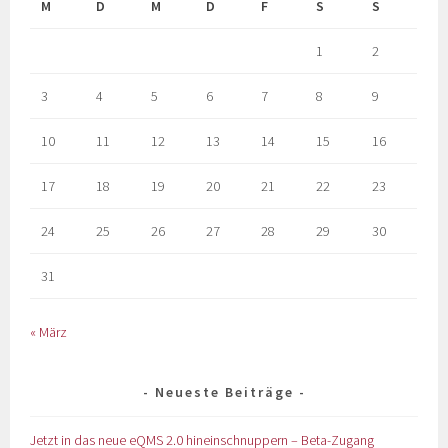
M
D
M
D
F
S
S
1
2
3
4
5
6
7
8
9
10
11
12
13
14
15
16
17
18
19
20
21
22
23
24
25
26
27
28
29
30
31
« März
Neueste Beiträge
Jetzt in das neue eQMS 2.0 hineinschnuppern – Beta-Zugang