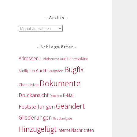
Archiv
Schlagwörter
Adressen
Auditbericht
Auditjahrespläne
Bugfix
Audits
Auditplan
Aufgaben
Dokumente
Checklisten
Druckansicht
E-Mail
Drucken
Geändert
Feststellungen
Gliederungen
Hauptaufgabe
Hinzugefügt
Interne Nachrichten