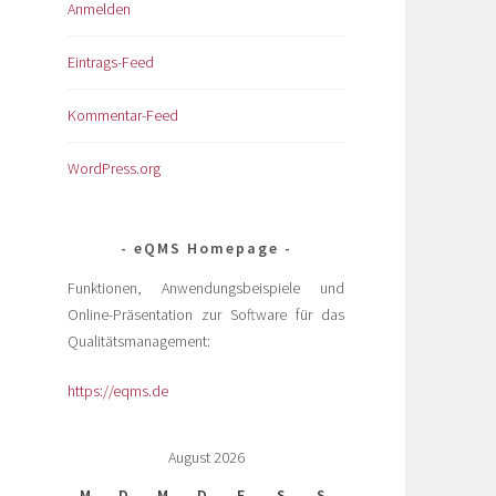
Anmelden
Eintrags-Feed
Kommentar-Feed
WordPress.org
eQMS Homepage
Funktionen, Anwendungsbeispiele und
Online-Präsentation zur Software für das
Qualitätsmanagement:
https://eqms.de
August 2026
M
D
M
D
F
S
S