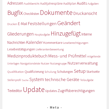
Adressen
Audits
Auditbericht
Auditjahrespläne
Auditplan
Aufgaben
Dokumente
Bugfix
Druckansicht
Checklisten
Geändert
Feststellungen
E-Mail
Drucken
Hinzugefügt
Gliederungen
Interne
Hauptaufgabe
Kalender
Nachrichten
Kommentare
Leseberechtigungen
Lesebestätigungen
Lieferantenbewertung
Medizinproduktebuch
Mess- und Prüfmittel
mitgeltende
Nutzerverwaltung
Nutzer
Navigationsleiste
Nutzergruppe
Unterlagen
Setup
Qualifizierung
Startseite
Qualifikation
Schulungen
Schulung
System
technische Geräte
Stellenprofil
Teilaufgabe
Suche
Update
Zugriffsberechtigungen
Texteditor
Updates
Meta