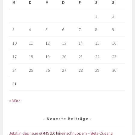
M
D
M
D
F
S
S
1
2
3
4
5
6
7
8
9
10
11
12
13
14
15
16
17
18
19
20
21
22
23
24
25
26
27
28
29
30
31
« März
Neueste Beiträge
Jetzt in das neue eQMS 2.0 hineinschnuppern – Beta-Zugang