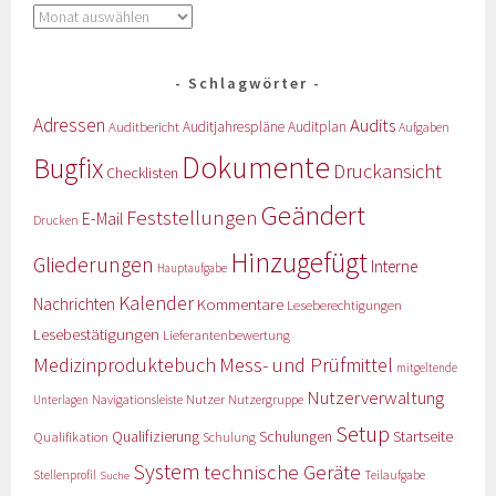
Schlagwörter
Adressen
Audits
Auditbericht
Auditjahrespläne
Auditplan
Aufgaben
Dokumente
Bugfix
Druckansicht
Checklisten
Geändert
Feststellungen
E-Mail
Drucken
Hinzugefügt
Gliederungen
Interne
Hauptaufgabe
Kalender
Nachrichten
Kommentare
Leseberechtigungen
Lesebestätigungen
Lieferantenbewertung
Medizinproduktebuch
Mess- und Prüfmittel
mitgeltende
Nutzerverwaltung
Nutzer
Navigationsleiste
Nutzergruppe
Unterlagen
Setup
Qualifizierung
Startseite
Qualifikation
Schulungen
Schulung
System
technische Geräte
Stellenprofil
Teilaufgabe
Suche