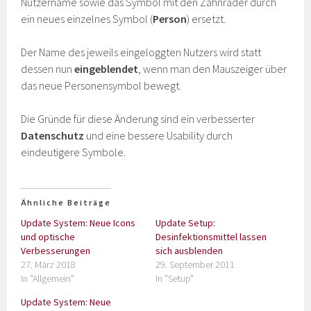
Nutzername sowie das Symbol mit den Zahnräder durch
ein neues einzelnes Symbol (
Person
) ersetzt.
Der Name des jeweils eingeloggten Nutzers wird statt
dessen nun
eingeblendet
, wenn man den Mauszeiger über
das neue Personensymbol bewegt.
Die Gründe für diese Änderung sind ein verbesserter
Datenschutz
und eine bessere Usability durch
eindeutigere Symbole.
Ähnliche Beiträge
Update System: Neue Icons
Update Setup:
und optische
Desinfektionsmittel lassen
Verbesserungen
sich ausblenden
27. März 2018
29. September 2011
In "Allgemein"
In "Setup"
Update System: Neue