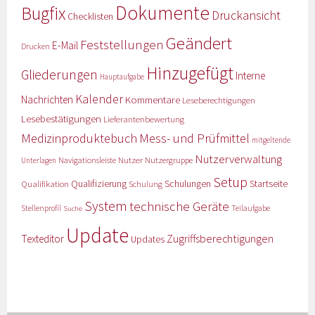
Dokumente
Bugfix
Druckansicht
Checklisten
Geändert
Feststellungen
E-Mail
Drucken
Hinzugefügt
Gliederungen
Interne
Hauptaufgabe
Kalender
Nachrichten
Kommentare
Leseberechtigungen
Lesebestätigungen
Lieferantenbewertung
Medizinproduktebuch
Mess- und Prüfmittel
mitgeltende
Nutzerverwaltung
Nutzer
Navigationsleiste
Nutzergruppe
Unterlagen
Setup
Qualifizierung
Startseite
Qualifikation
Schulungen
Schulung
System
technische Geräte
Stellenprofil
Teilaufgabe
Suche
Update
Zugriffsberechtigungen
Texteditor
Updates