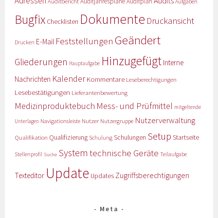
Adressen
Audits
Auditbericht
Auditjahrespläne
Auditplan
Aufgaben
Dokumente
Bugfix
Druckansicht
Checklisten
Geändert
Feststellungen
E-Mail
Drucken
Hinzugefügt
Gliederungen
Interne
Hauptaufgabe
Kalender
Nachrichten
Kommentare
Leseberechtigungen
Lesebestätigungen
Lieferantenbewertung
Medizinproduktebuch
Mess- und Prüfmittel
mitgeltende
Nutzerverwaltung
Nutzer
Navigationsleiste
Nutzergruppe
Unterlagen
Setup
Qualifizierung
Startseite
Qualifikation
Schulungen
Schulung
System
technische Geräte
Stellenprofil
Teilaufgabe
Suche
Update
Zugriffsberechtigungen
Texteditor
Updates
Meta