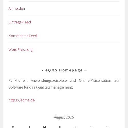
Anmelden
Eintrags-Feed
Kommentar-Feed
WordPress.org
eQMS Homepage
Funktionen, Anwendungsbeispiele und Online-Präsentation zur
Software für das Qualitätsmanagement:
https://eqms.de
August 2026
M
D
M
D
F
S
S