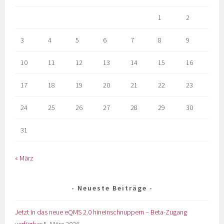
1
2
3
4
5
6
7
8
9
10
11
12
13
14
15
16
17
18
19
20
21
22
23
24
25
26
27
28
29
30
31
« März
Neueste Beiträge
Jetzt in das neue eQMS 2.0 hineinschnuppern – Beta-Zugang
verfügbar
5. März 2026